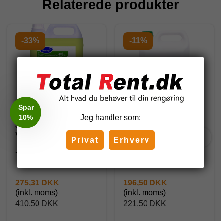
Relaterede produkter
-33%
-11%
Spar
10%
Jeg handler som:
Jontec Saponet Free
Total Gulvvask u/ voks,
Vaskepleje, 5 l.
5 l.
Privat
Erhverv
7513126
1111117
275,31 DKK
196,50 DKK
(inkl. moms)
(inkl. moms)
410,50 DKK
221,50 DKK