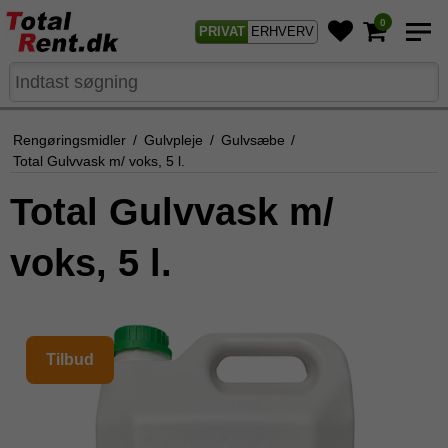
0
PRIVAT
ERHVERV
Rengøringsmidler
/
Gulvpleje
/
Gulvsæbe
/
Total Gulvvask m/ voks, 5 l.
Total Gulvvask m/
voks, 5 l.
Tilbud