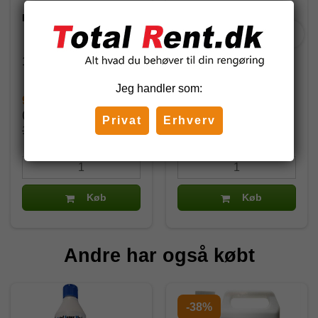
Faxe Trærens 1 liter
Faxe GOlak Pleje 1 liter
10191
11131
Jeg handler som:
99,00 DKK
127,50 DKK
(inkl. moms)
(inkl. moms)
Privat
Erhverv
132,00 DKK
170,00 DKK
Køb
Køb
Andre har også købt
-38%