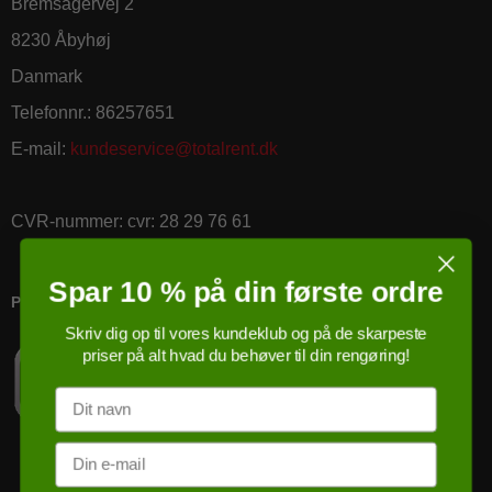
Bremsagervej 2
8230 Åbyhøj
Danmark
Telefonnr.
:
86257651
E-mail
:
kundeservice@totalrent.dk
CVR-nummer
:
cvr: 28 29 76 61
Spar 10 % på din første ordre
PRICERUNNER KØBSGARANTI
Skriv dig op til vores kundeklub og på de skarpeste
priser på alt hvad du behøver til din rengøring!
Navn
Email