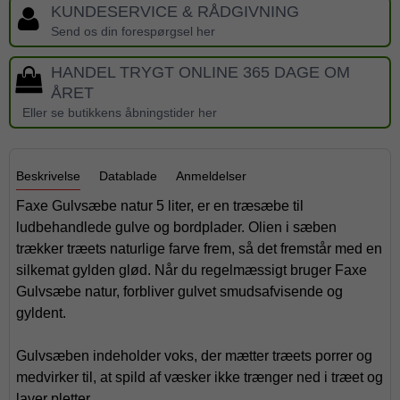
KUNDESERVICE & RÅDGIVNING
Send os din forespørgsel her
HANDEL TRYGT ONLINE 365 DAGE OM
ÅRET
Eller se butikkens åbningstider her
Beskrivelse
Datablade
Anmeldelser
Faxe Gulvsæbe natur 5 liter, er en træsæbe til
ludbehandlede gulve og bordplader. Olien i sæben
trækker træets naturlige farve frem, så det fremstår med en
silkemat gylden glød. Når du regelmæssigt bruger Faxe
Gulvsæbe natur, forbliver gulvet smudsafvisende og
gyldent.
Gulvsæben indeholder voks, der mætter træets porrer og
medvirker til, at spild af væsker ikke trænger ned i træet og
laver pletter.