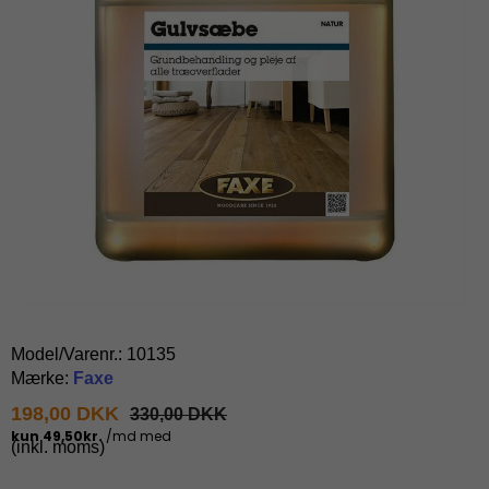
Model/Varenr.:
10135
Mærke:
Faxe
198,00 DKK
330,00 DKK
(inkl. moms)