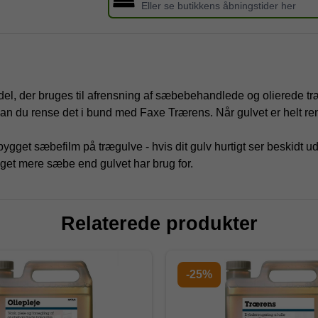
Eller se butikkens åbningstider her
l, der bruges til afrensning af sæbebehandlede og olierede træ
n kan du rense det i bund med Faxe Trærens. Når gulvet er helt re
ygget sæbefilm på trægulve - hvis dit gulv hurtigt ser beskidt ud
gget mere sæbe end gulvet har brug for.
Relaterede produkter
-25%