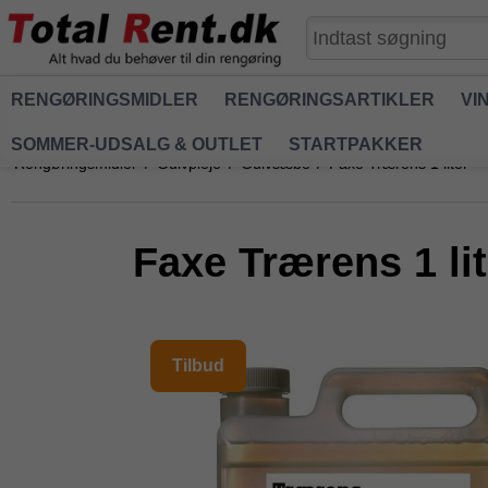
RENGØRINGSMIDLER
RENGØRINGSARTIKLER
VI
SOMMER-UDSALG & OUTLET
STARTPAKKER
Rengøringsmidler
/
Gulvpleje
/
Gulvsæbe
/
Faxe Trærens 1 liter
Faxe Trærens 1 lit
Tilbud