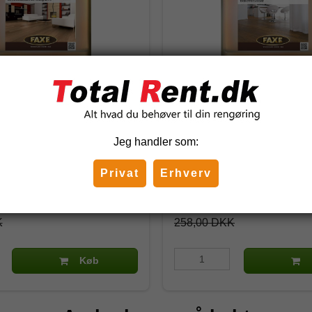
je natur 2,5 liter
Faxe Trærens 2,5 liter
Jeg handler som:
10193
Privat
Erhverv
 DKK
193,50 DKK
)
(inkl. moms)
K
258,00 DKK
Køb