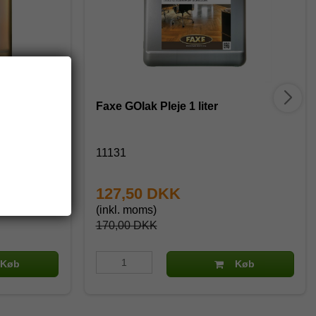
Faxe GOlak Pleje 1 liter
11131
127,50 DKK
(inkl. moms)
170,00 DKK
Køb
Køb