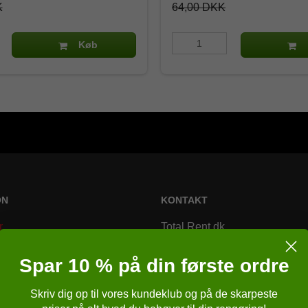
K
64,00 DKK
Køb
ON
KONTAKT
r
Total Rent.dk
Bremsagervej 2
Spar 10 % på din første ordre
8230 Åbyhøj
Skriv dig op til vores kundeklub og på de skarpeste
Danmark
r