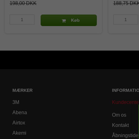
198,00 DKK
188,75 DK
Køb
MÆRKER
INFORMATI
3M
Kundecente
Abena
Om os
Airtox
Kontakt
Akemi
Åbningstide