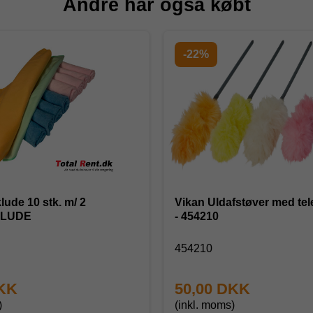
Andre har også købt
-22%
lude 10 stk. m/ 2
Vikan Uldafstøver med te
KLUDE
- 454210
454210
DKK
50,00 DKK
)
(inkl. moms)