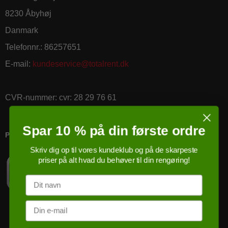
8230 Åbyhøj
Danmark
Telefonnr.
:
86257651
E-mail
:
kundeservice@totalrent.dk
CVR-nummer
:
cvr: 28 29 76 61
Spar 10 % på din første ordre
PRICERUNNER KØBSGARANTI
Skriv dig op til vores kundeklub og på de skarpeste
priser på alt hvad du behøver til din rengøring!
Navn
Email