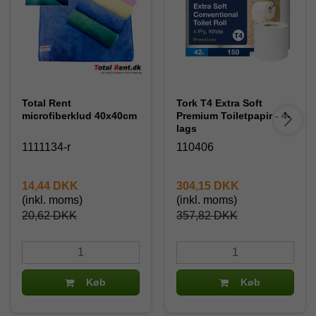
Total Rent
Tork T4 Extra Soft
microfiberklud 40x40cm
Premium Toiletpapir - 4-
lags
1111134-r
110406
14,44 DKK
304,15 DKK
(inkl. moms)
(inkl. moms)
20,62 DKK
357,82 DKK
Køb
Køb