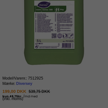
Model/Varenr.:
7512925
Mærke:
Diversey
199,00 DKK
539,75 DKK
(inkl. moms)