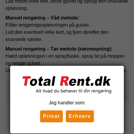
Lad midlet virke kort, skrub gulvet og opsug den snavsede
opløsning.
Manuel rengøring – Våd metode:
Påfør rengøringsopløsningen på gulvet.
Lad den eventuelt virke kort, og fjern derefter den
snavsede væske.
Manuel rengøring – Tør metode (støvmopning):
Hæld opløsningen i en sprayflaske, spray let på moppen
og rengør gulvet.
Udskift eller rens moppen regelmæssigt for optimal effekt.
Tilbehør
Jeg handler som:
Doseringspumpe til 5 liter Taski/Diversey
Privat
Erhverv
98,75 DKK
-
102,50 DKK
(inkl. moms)