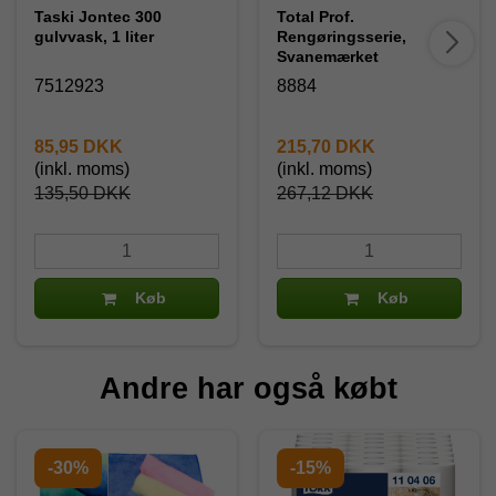
Taski Jontec 300
Total Prof.
gulvvask, 1 liter
Rengøringsserie,
Svanemærket
7512923
8884
85,95 DKK
215,70 DKK
(inkl. moms)
(inkl. moms)
135,50 DKK
267,12 DKK
Køb
Køb
Andre har også købt
-30%
-15%