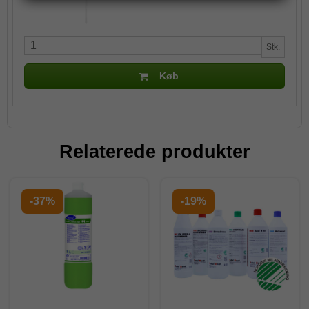
Stk.
Køb
Relaterede produkter
-37%
-19%