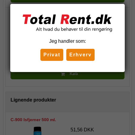
Total Ruderens, 500 ml.
39,25 DKK
(inkl. moms)
Jeg handler som:
Privat
Erhverv
Stk.
Køb
Lignende produkter
C-900 Isfjerner 500 ml.
51,56 DKK