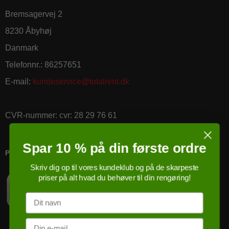
Bremsagervej 2
8230 Åbyhøj
Danmark
Telefonnr.
:
86257651
E-mail
:
kundeservice@totalrent.dk
CVR-nummer
:
cvr: 28 29 76 61
Spar 10 % på din første ordre
PRICERUNNER KØBSGARANTI
Skriv dig op til vores kundeklub og på de skarpeste
priser på alt hvad du behøver til din rengøring!
Navn
Email