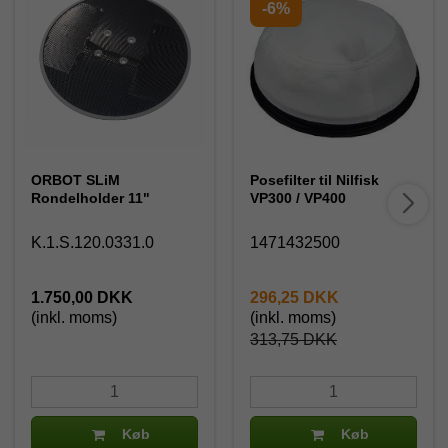
-6%
ORBOT SLiM
Posefilter til Nilfisk
Rondelholder 11"
VP300 / VP400
K.1.S.120.0331.0
1471432500
1.750,00 DKK
296,25 DKK
(inkl. moms)
(inkl. moms)
313,75 DKK
Køb
Køb