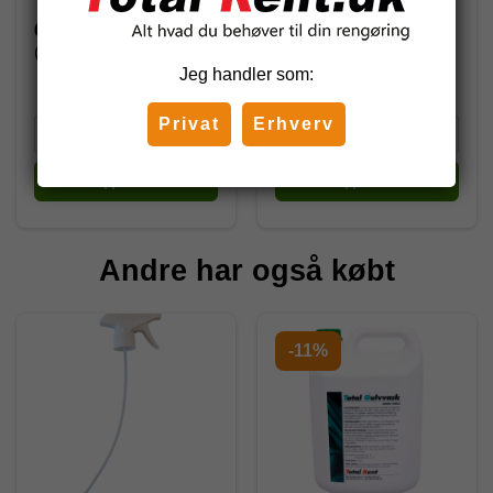
61,25 DKK
334,00 DKK
(inkl. moms)
(inkl. moms)
Jeg handler som:
417,50 DKK
Privat
Erhverv
Køb
Køb
Andre har også købt
-11%