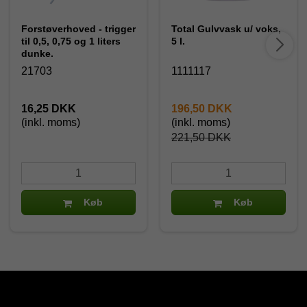
Forstøverhoved - trigger
Total Gulvvask u/ voks,
til 0,5, 0,75 og 1 liters
5 l.
dunke.
21703
1111117
16,25 DKK
196,50 DKK
(inkl. moms)
(inkl. moms)
221,50 DKK
Køb
Køb