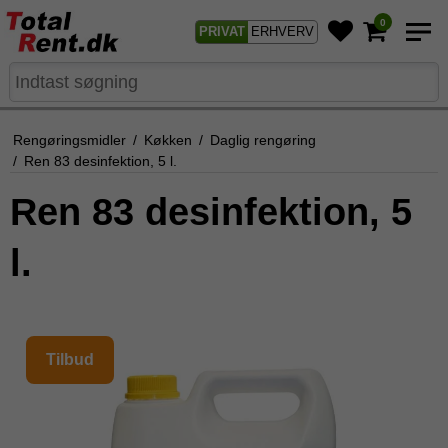
0
PRIVAT
ERHVERV
Rengøringsmidler
/
Køkken
/
Daglig rengøring
/
Ren 83 desinfektion, 5 l.
Ren 83 desinfektion, 5
l.
Tilbud