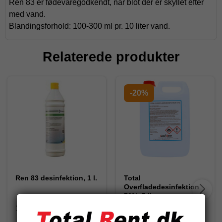
Ren 83 er fødevaregodkendt, når blot der er skyllet efter
med vand.
Blandingsforhold: 100-300 ml pr. 10 liter vand.
Relaterede produkter
-20%
Ren 83 desinfektion, 1 l.
Total
Overfladedesinfektion
72%, 5 liter
100477
6909