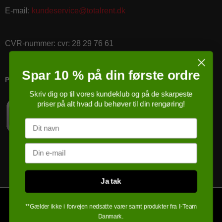
E-mail
:
kundeservice@totalrent.dk
CVR-nummer
:
cvr: 28 29 76 61
Spar 10 % på din første ordre
PRICERUNNER KØBSGARANTI
Skriv dig op til vores kundeklub og på de skarpeste
priser på alt hvad du behøver til din rengøring!
Navn
Email
Ja tak
**Gælder ikke i forvejen nedsatte varer samt produkter fra I-Team
Danmark.