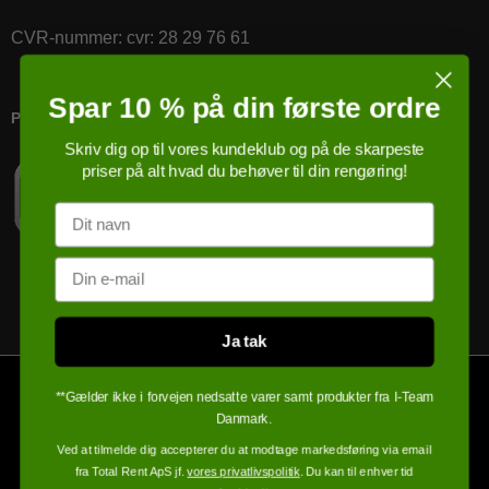
CVR-nummer
:
cvr: 28 29 76 61
Spar 10 % på din første ordre
PRICERUNNER KØBSGARANTI
Skriv dig op til vores kundeklub og på de skarpeste
priser på alt hvad du behøver til din rengøring!
Navn
Email
Ja tak
**Gælder ikke i forvejen nedsatte varer samt produkter fra I-Team
Danmark.
Ved at tilmelde dig accepterer du at modtage markedsføring via email
fra Total Rent ApS jf.
vores privatlivspolitik
. Du kan til enhver tid