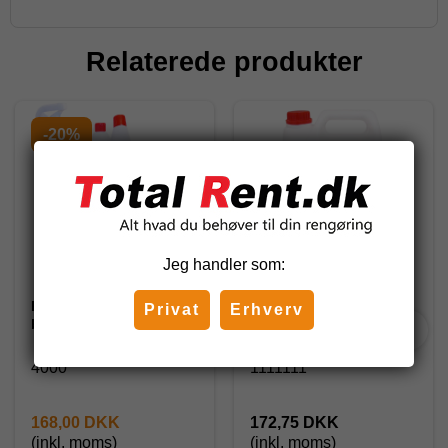
Relaterede produkter
-20%
Jeg handler som:
Rengøringspakke til
Total Sani 100, 5 l.
Privat
Erhverv
bad/toilet
4000
1111111
168,00 DKK
172,75 DKK
(inkl. moms)
(inkl. moms)