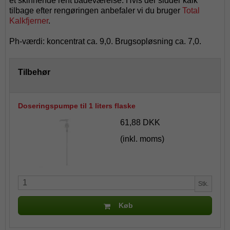
et skinnende rent badeværelse. Hvis der sidder kalk
tilbage efter rengøringen anbefaler vi du bruger
Total
Kalkfjerner
.
Ph-værdi: koncentrat ca. 9,0. Brugsopløsning ca. 7,0.
Tilbehør
Doseringspumpe til 1 liters flaske
61,88 DKK
(inkl. moms)
Stk.
Køb