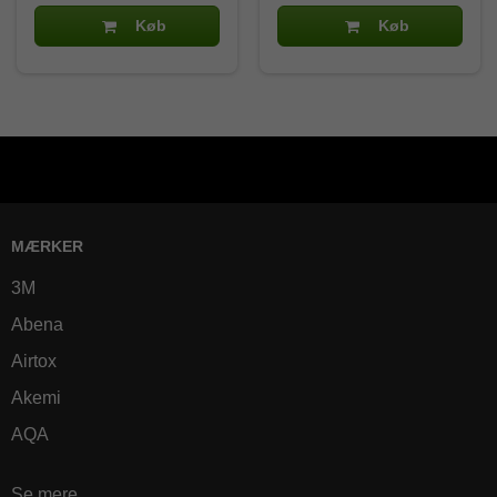
Køb
Køb
MÆRKER
3M
Abena
Airtox
Akemi
AQA
Se mere