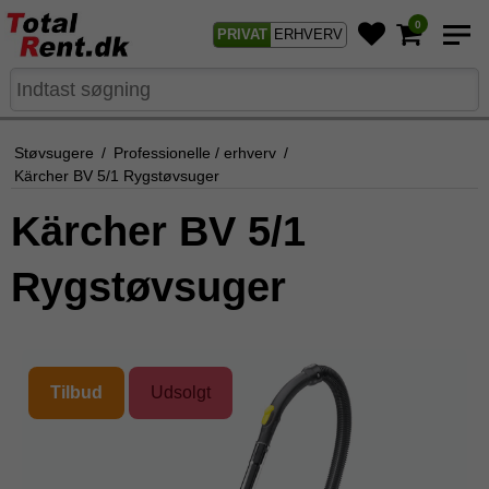
0
PRIVAT
ERHVERV
Støvsugere
/
Professionelle / erhverv
/
Kärcher BV 5/1 Rygstøvsuger
Kärcher BV 5/1
Rygstøvsuger
Tilbud
Udsolgt