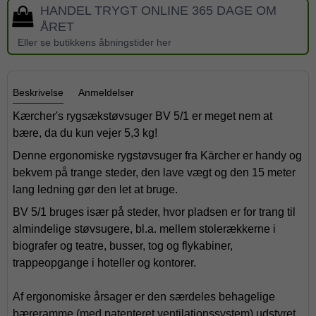
HANDEL TRYGT ONLINE 365 DAGE OM
ÅRET
Eller se butikkens åbningstider her
Beskrivelse
Anmeldelser
Kærcher's rygsækstøvsuger BV 5/1 er meget nem at
bære, da du kun vejer 5,3 kg!
Denne ergonomiske rygstøvsuger fra Kärcher er handy og
bekvem på trange steder, den lave vægt og den 15 meter
lang ledning gør den let at bruge.
BV 5/1 bruges især på steder, hvor pladsen er for trang til
almindelige støvsugere, bl.a. mellem stolerækkerne i
biografer og teatre, busser, tog og flykabiner,
trappeopgange i hoteller og kontorer.
Af ergonomiske årsager er den særdeles behagelige
bæreramme (med patenteret ventilationssystem) udstyret