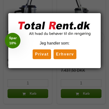
Udgået - Nilfisk
Nilfisk VP930 PRO HEPA
støvsuger VP930 Pro
S2 inkl. 5 poser
Spar
HEPA Blue
10%
Jeg handler som:
107420590
107420592
Privat
Erhverv
6.456,25 DKK
3.198,00 DKK
(inkl. moms)
(inkl. moms)
7.437,50 DKK
Køb
Køb