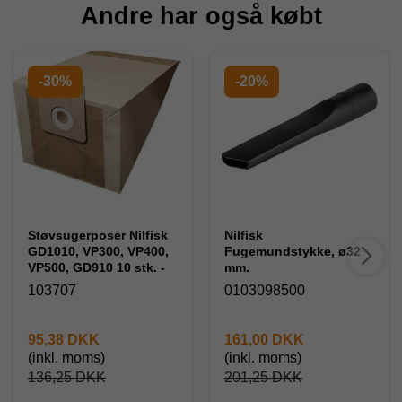
Andre har også købt
-30%
-20%
Støvsugerposer Nilfisk
Nilfisk
GD1010, VP300, VP400,
Fugemundstykke, ø32
VP500, GD910 10 stk. -
mm.
103707
0103098500
95,38 DKK
161,00 DKK
(inkl. moms)
(inkl. moms)
136,25 DKK
201,25 DKK