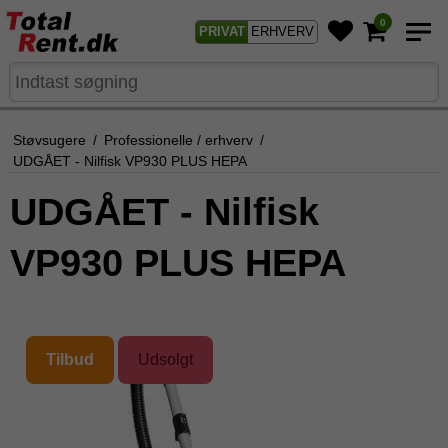
0
PRIVAT
ERHVERV
Støvsugere
/
Professionelle / erhverv
/
UDGÅET - Nilfisk VP930 PLUS HEPA
UDGÅET - Nilfisk
VP930 PLUS HEPA
Tilbud
Udsolgt