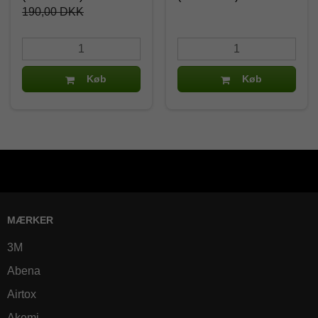
190,00 DKK
Køb
Køb
MÆRKER
3M
Abena
Airtox
Akemi