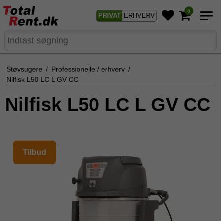
0
PRIVAT
ERHVERV
Støvsugere
/
Professionelle / erhverv
/
Nilfisk L50 LC L GV CC
Nilfisk L50 LC L GV CC
Tilbud