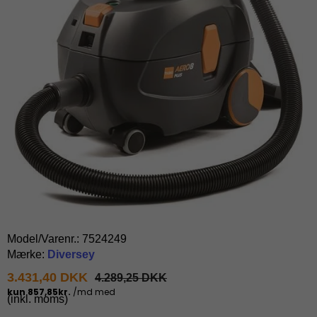
Model/Varenr.:
7524249
Mærke:
Diversey
3.431,40 DKK
4.289,25 DKK
(inkl. moms)