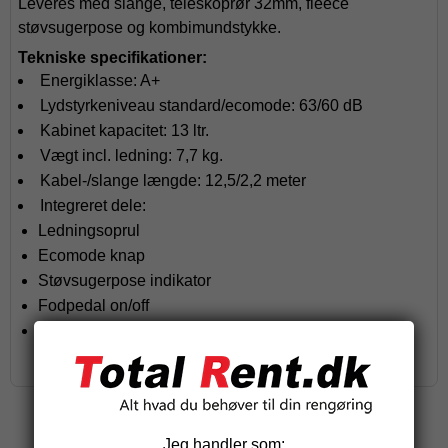
Leveres med slange, teleskoprør 32mm, fleece
støvsugerpose og kombimundstykke.
Tekniske specifikationer:
Energiklasse: A+
Lydstyrkeniveau standard/ecomode: 63/60 dB
Kabinet kapacitet: 13 ltr.
Vægt incl. ledning: 7,7 kg.
Kabel-/slange længde: 12,5/2,2 meter
Integreret dele:
Ledningsoprul
Ecomode knap
Støvsugerpose indikator
Fodpedal on/off
2-parkeringsposition (på hjul el. bagside)
Relaterede produkter
Jeg handler som: