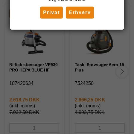
Privat
Erhverv
-63%
-43%
Nilfisk støvsuger VP930
Taski Støvsuger Aero 15
PRO HEPA BLUE HF
Plus
107420634
7524250
2.618,75 DKK
2.866,25 DKK
(inkl. moms)
(inkl. moms)
7.032,50 DKK
4.993,75 DKK