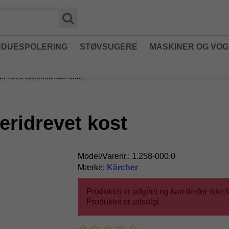
NDUESPOLERING
STØVSUGERE
MASKINER OG VO
er KB 5 Batteridrevet kost
eridrevet kost
Model/Varenr.:
1.258-000.0
Mærke:
Kärcher
Produktet er udgået og kan derfor ikke b
Produktet er udsolgt.