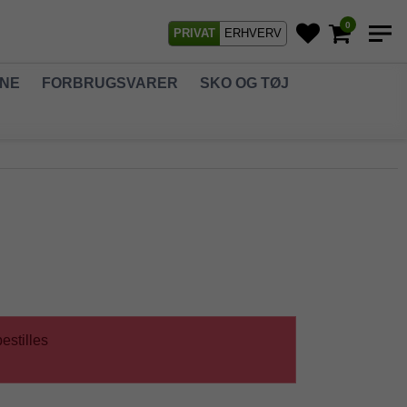
0
PRIVAT
ERHVERV
GNE
FORBRUGSVARER
SKO OG TØJ
estilles