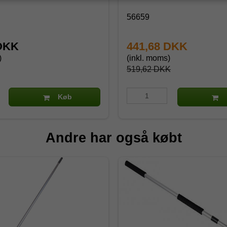
56659
 DKK
441,68 DKK
)
(inkl. moms)
519,62 DKK
Køb
Andre har også købt