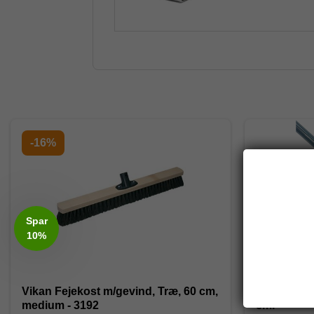
-16%
Spar
10%
Vikan Fejekost m/gevind, Træ, 60 cm,
Gummikost
medium - 3192
cm.