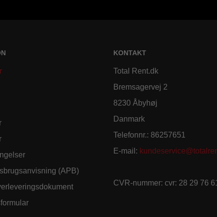
ON
KONTAKT
r
Total Rent.dk
Bremsagervej 2
8230 Åbyhøj
Danmark
r
Telefonnr.
:
86257651
r
E-mail
:
kundeservice@totalren
ngelser
sbrugsanvisning (APB)
CVR-nummer
:
cvr: 28 29 76 6
verleveringsdokument
sformular