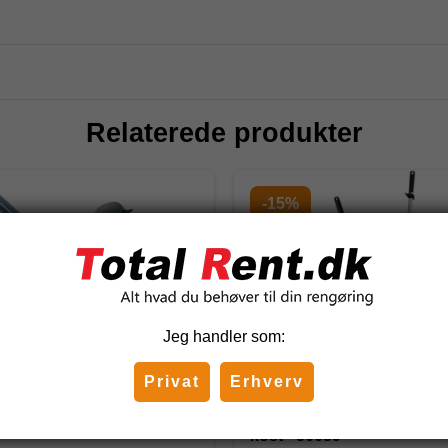
Relaterede produkter
-15%
Jeg handler som:
Privat
Erhverv
 med teleskopskaft 130
Vikan Fejebakkesæt - luk
kost - 56659