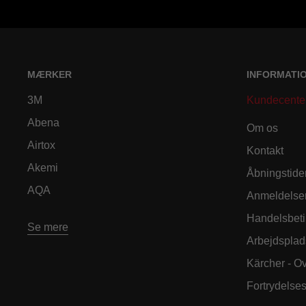
MÆRKER
INFORMATI
3M
Kundecente
Abena
Om os
Airtox
Kontakt
Akemi
Åbningstide
AQA
Anmeldelse
Handelsbeti
Se mere
Arbejdsplad
Kärcher - O
Fortrydelse