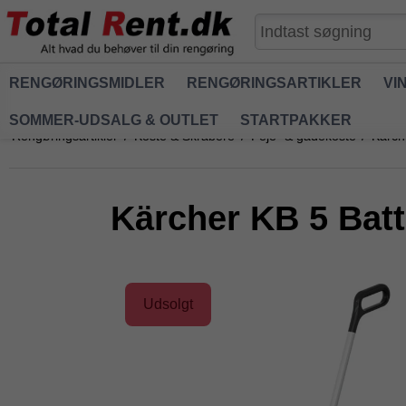
RENGØRINGSMIDLER
RENGØRINGSARTIKLER
VI
SOMMER-UDSALG & OUTLET
STARTPAKKER
Rengøringsartikler
/
Koste & Skrabere
/
Feje- & gadekoste
/
Kärch
Kärcher KB 5 Batt
Udsolgt