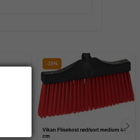
-15%
ket med
Vikan Flisekost rød/sort medium 44
cm