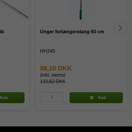
ib
Unger forlængerstang 60 cm
HH240
98,10 DKK
(inkl. moms)
122,62 DKK
Køb
Køb