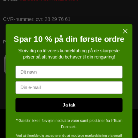
CVR-nummer
:
cvr: 28 29 76 61
Spar 10 % på din første ordre
PRICERUNNER KØBSGARANTI
Skriv dig op til vores kundeklub og på de skarpeste
priser på alt hvad du behøver til din rengøring!
Navn
Email
Ja tak
**Gælder ikke i forvejen nedsatte varer samt produkter fra I-Team
Danmark.
Ved at tilmelde dig accepterer du at modtage markedsføring via email