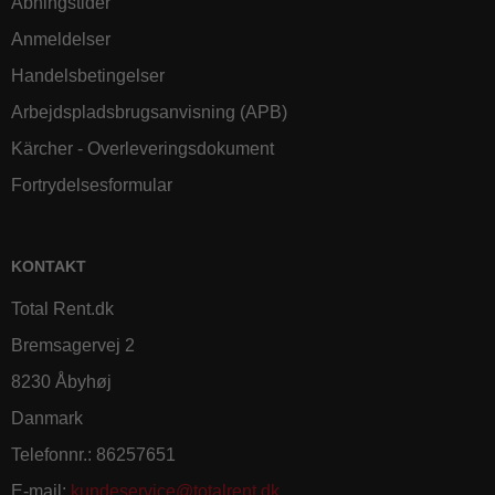
Åbningstider
Anmeldelser
Handelsbetingelser
Arbejdspladsbrugsanvisning (APB)
Kärcher - Overleveringsdokument
Fortrydelsesformular
KONTAKT
Total Rent.dk
Bremsagervej 2
8230 Åbyhøj
Danmark
Telefonnr.
:
86257651
E-mail
:
kundeservice@totalrent.dk