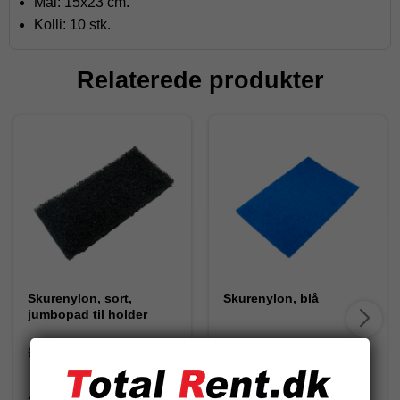
Mål: 15x23 cm.
Kolli: 10 stk.
Relaterede produkter
Skurenylon, sort,
Skurenylon, blå
jumbopad til holder
67856
1060963