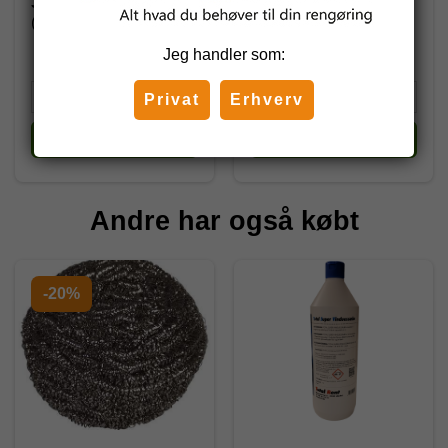
35,62 DKK
12,75 DKK
(inkl. moms)
(inkl. moms)
Jeg handler som:
Privat
Erhverv
Køb
Køb
Andre har også købt
-20%