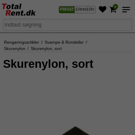
0
PRIVAT
ERHVERV
Rengøringsartikler
/
Svampe & Rondeller
/
Skurenylon
/
Skurenylon, sort
Skurenylon, sort