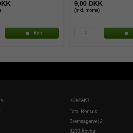
DKK
9,00 DKK
)
(inkl. moms)
Køb
ON
KONTAKT
r
Total Rent.dk
Bremsagervej 2
8230 Åbyhøj