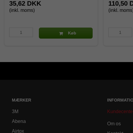
35,62 DKK
110,50 
(inkl. moms)
(inkl. moms
Køb
MÆRKER
INFORMATI
3M
Kundecente
Abena
Om os
Airtox