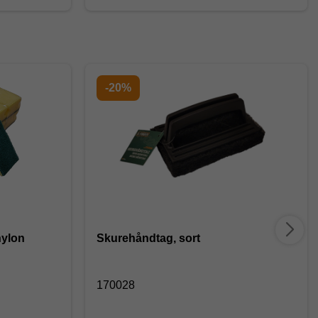
-20%
nylon
Skurehåndtag, sort
170028