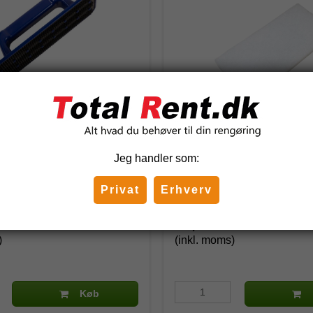
 holder håndmodel
Skurenylon, hvid, jumbopa
holder
Jeg handler som:
67850
Privat
Erhverv
DKK
35,62 DKK
)
(inkl. moms)
Køb