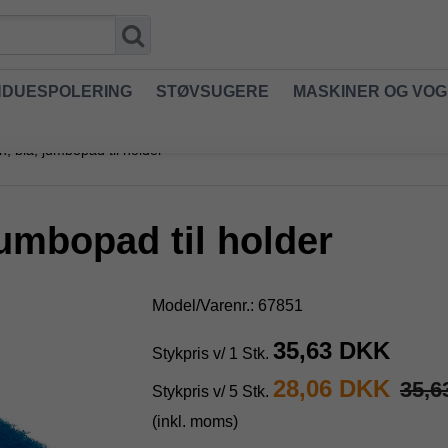
NDUESPOLERING
STØVSUGERE
MASKINER OG VO
, blå, jumbopad til holder
jumbopad til holder
Model/Varenr.:
67851
35,63 DKK
Stykpris v/ 1 Stk.
28,06 DKK
35,6
Stykpris v/ 5 Stk.
(inkl. moms)