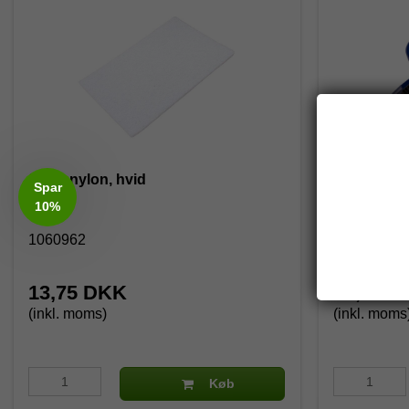
Skurenylon, hvid
Doodlebug
Spar
10%
1060962
4011266
13,75 DKK
81,25 
(inkl. moms)
(inkl. moms
Køb