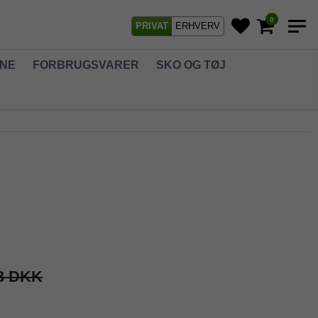
0
PRIVAT
ERHVERV
GNE
FORBRUGSVARER
SKO OG TØJ
3 DKK