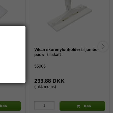
d til
Vikan skurenylonholder til jumbo-
pads - til skaft
55005
233,88 DKK
(inkl. moms)
Køb
Køb