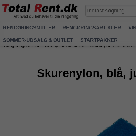
RENGØRINGSMIDLER
RENGØRINGSARTIKLER
VI
SOMMER-UDSALG & OUTLET
STARTPAKKER
Rengøringsartikler
/
Svampe & Rondeller
/
Skurenylon
/
Skurenylon
Skurenylon, blå, 