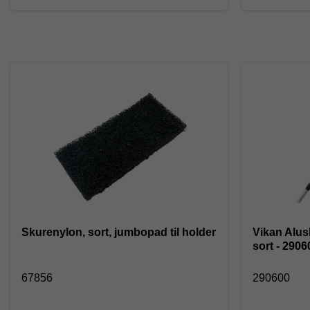
Skurenylon, sort, jumbopad til holder
Vikan Alus
sort - 2906
67856
290600