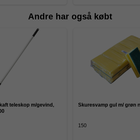
Andre har også købt
kaft teleskop m/gevind,
Skuresvamp gul m/ grøn 
00
150