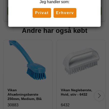
Jeg handler som:
Køb
Køb
Privat
Erhverv
Andre har også købt
Vikan
Vikan Neglebørste,
Afsæbningsbørste
Hvid, stiv - 6432
250mm, Medium, Blå
30883
6432