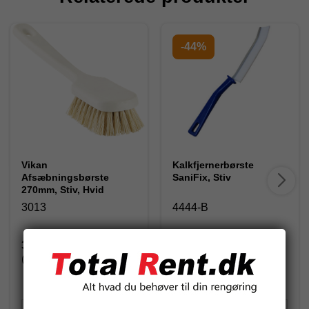
-44%
Vikan
Kalkfjernerbørste
Afsæbningsbørste
SaniFix, Stiv
270mm, Stiv, Hvid
3013
4444-B
39,38 DKK
17,50 DKK
(inkl. moms)
(inkl. moms)
31,25 DKK