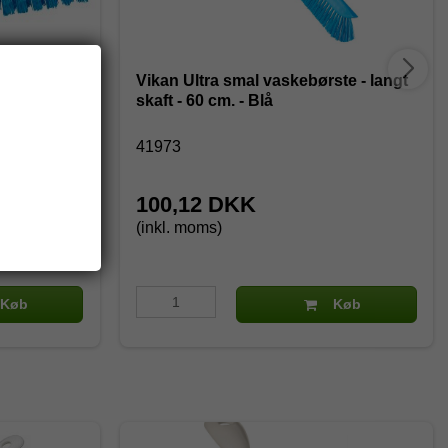
65 mm,
Vikan Ultra smal vaskebørste - langt
skaft - 60 cm. - Blå
41973
100,12 DKK
(inkl. moms)
Køb
Køb