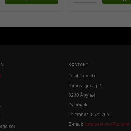
ON
KONTAKT
r
Total Rent.dk
Bremsagervej 2
8230 Åbyhøj
Danmark
r
Telefonnr.
:
86257651
r
E-mail
:
kundeservice@totalren
ngelser