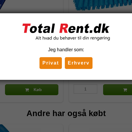
børste SaniFix, Stiv
Vikan High-Low børste, 2
Medium, Blå
70473
Jeg handler som:
DKK
156,62 DKK
Privat
Erhverv
)
(inkl. moms)
Køb
Andre har også købt