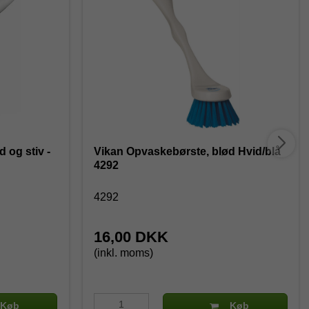
 og stiv -
Vikan Opvaskebørste, blød Hvid/blå
4292
4292
16,00 DKK
(inkl. moms)
Køb
Køb