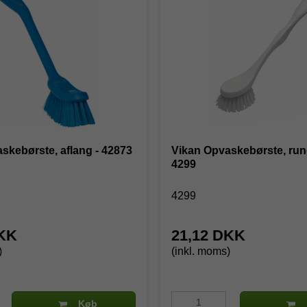
skebørste, aflang - 42873
Vikan Opvaskebørste, rund
4299
4299
DKK
21,12 DKK
)
(inkl. moms)
Køb