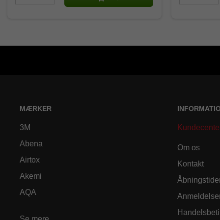
MÆRKER
INFORMATI
3M
Kundecente
Abena
Om os
Airtox
Kontakt
Akemi
Åbningstide
AQA
Anmeldelse
Handelsbeti
Se mere