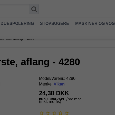
NDUESPOLERING
STØVSUGERE
MASKINER OG VO
ørste, aflang - 4280
te, aflang - 4280
Model/Varenr.:
4280
Mærke:
Vikan
24,38 DKK
(inkl. moms)