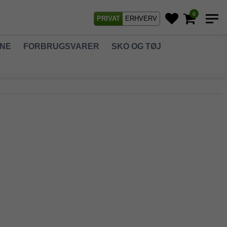
0
PRIVAT
ERHVERV
GNE
FORBRUGSVARER
SKO OG TØJ