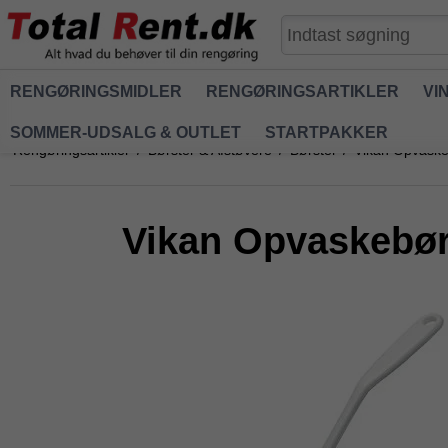
RENGØRINGSMIDLER
RENGØRINGSARTIKLER
VI
SOMMER-UDSALG & OUTLET
STARTPAKKER
Rengøringsartikler
/
Børster & Afstøvere
/
Børster
/
Vikan Opvaskeb
Vikan Opvaskebørs