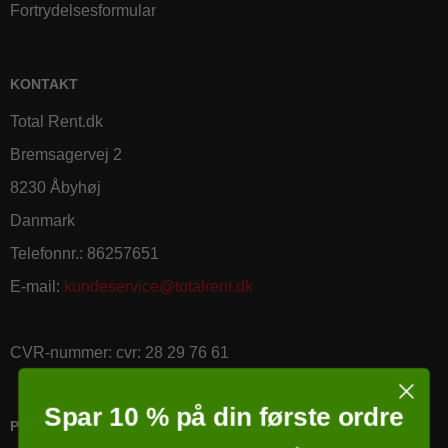
Fortrydelsesformular
KONTAKT
Total Rent.dk
Bremsagervej 2
8230 Åbyhøj
Danmark
Telefonnr.
:
86257651
E-mail
:
kundeservice@totalrent.dk
CVR-nummer
:
cvr: 28 29 76 61
Spar 10 % på din første ordre
PRICERUNNER KØBSGARANTI