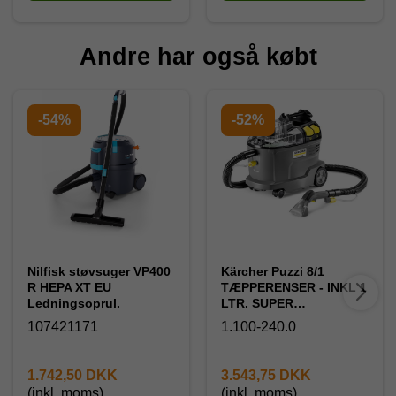
Andre har også købt
-54%
-52%
Nilfisk støvsuger VP400
Kärcher Puzzi 8/1
R HEPA XT EU
TÆPPERENSER - INKL 1
Ledningsoprul.
LTR. SUPER
TÆPPERENS TIL
107421171
1.100-240.0
MASKINEN.. Ny
kraftigere model
1.742,50 DKK
3.543,75 DKK
(inkl. moms)
(inkl. moms)