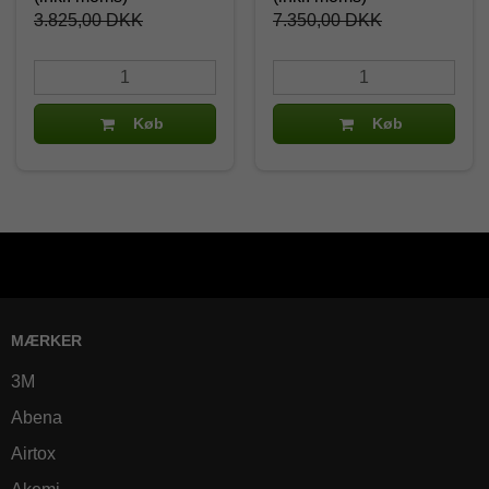
3.825,00 DKK
7.350,00 DKK
Køb
Køb
MÆRKER
3M
Abena
Airtox