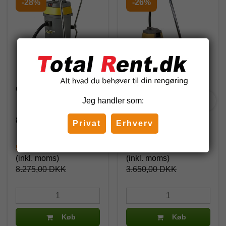
-28%
-26%
Ghibli AS-590 P CBN
Ghibli AS-27 Combi Lux
Våd-/Tørsuger
Jeg handler som:
80152071
82021007
Privat
Erhverv
5.937,50 DKK
2.706,25 DKK
(inkl. moms)
(inkl. moms)
8.275,00 DKK
3.650,00 DKK
Køb
Køb