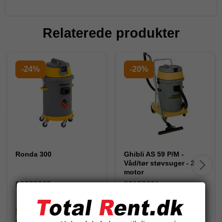
Relaterede produkter
-24%
-20%
Ronda 300
Ghibli AS 59 P/M -
Våd/tør støvsuger - 2
motor
82060069
80152001
5.243,75 DKK
5.900,00 DKK
(inkl. moms)
(inkl. moms)