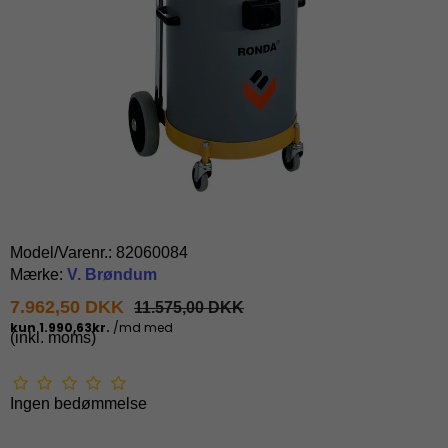
Model/Varenr.:
82060084
Mærke:
V. Brøndum
7.962,50 DKK
11.575,00 DKK
(inkl. moms)
Ingen bedømmelse