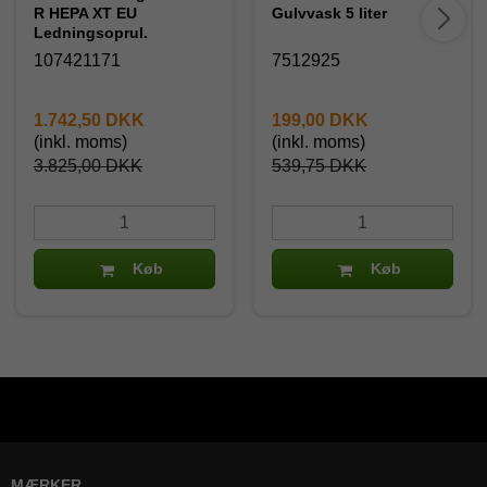
R HEPA XT EU
Gulvvask 5 liter
Ledningsoprul.
107421171
7512925
1.742,50 DKK
199,00 DKK
(inkl. moms)
(inkl. moms)
3.825,00 DKK
539,75 DKK
Køb
Køb
MÆRKER