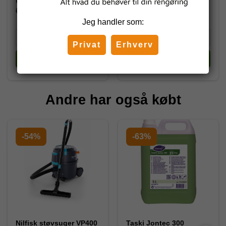
6.937,50 DKK
7.387,50 DKK
Jeg handler som:
Privat
Erhverv
Køb
Køb
Andre har også købt
-54%
-63%
Nilfisk støvsuger VP400
Taski Jontec 300