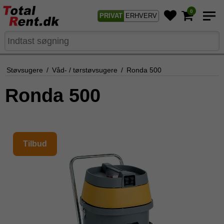
0
PRIVAT
ERHVERV
Støvsugere
/
Våd- / tørstøvsugere
/
Ronda 500
Ronda 500
Tilbud