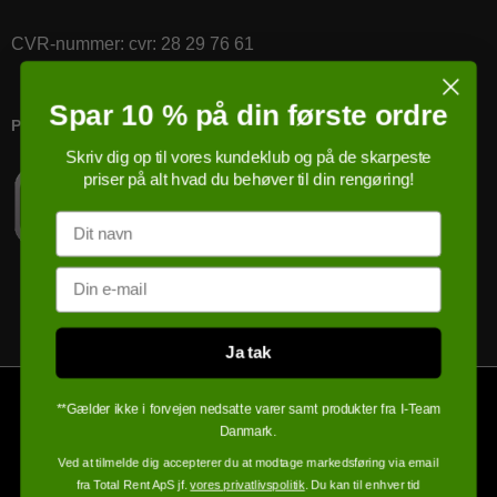
CVR-nummer
:
cvr: 28 29 76 61
Spar 10 % på din første ordre
PRICERUNNER KØBSGARANTI
Skriv dig op til vores kundeklub og på de skarpeste
priser på alt hvad du behøver til din rengøring!
Navn
Email
Ja tak
**Gælder ikke i forvejen nedsatte varer samt produkter fra I-Team
Danmark.
Ved at tilmelde dig accepterer du at modtage markedsføring via email
fra Total Rent ApS jf.
vores privatlivspolitik
. Du kan til enhver tid