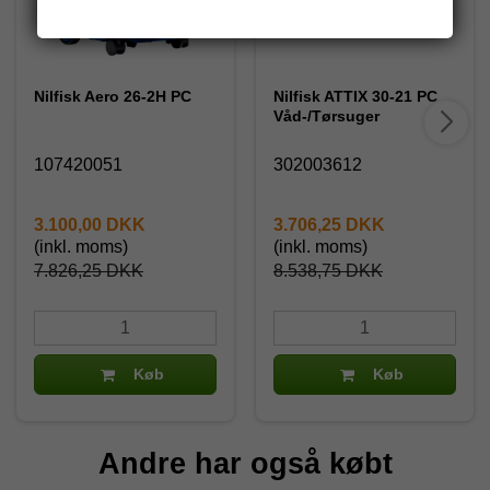
Nilfisk Aero 26-2H PC
Nilfisk ATTIX 30-21 PC
Våd-/Tørsuger
107420051
302003612
3.100,00 DKK
3.706,25 DKK
(inkl. moms)
(inkl. moms)
7.826,25 DKK
8.538,75 DKK
Køb
Køb
Andre har også købt