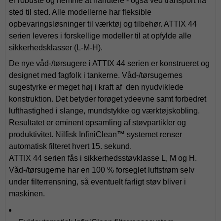
er robuste og nemme at håndtere - også ved transport fra
sted til sted. Alle modellerne har fleksible
opbevaringsløsninger til værktøj og tilbehør. ATTIX 44
serien leveres i forskellige modeller til at opfylde alle
sikkerhedsklasser (L-M-H).
De nye våd-/tørsugere i ATTIX 44 serien er konstrueret og
designet med fagfolk i tankerne. Våd-/tørsugernes
sugestyrke er meget høj i kraft af den nyudviklede
konstruktion. Det betyder forøget ydeevne samt forbedret
lufthastighed i slange, mundstykke og værktøjskobling.
Resultatet er eminent opsamling af støvpartikler og
produktivitet. Nilfisk InfiniClean™ systemet renser
automatisk filteret hvert 15. sekund.
ATTIX 44 serien fås i sikkerhedsstøvklasse L, M og H.
Våd-/tørsugerne har en 100 % forseglet luftstrøm selv
under filterrensning, så eventuelt farligt støv bliver i
maskinen.