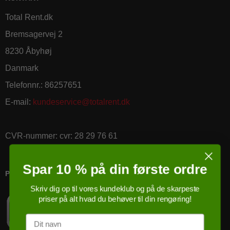
Total Rent.dk
Bremsagervej 2
8230 Åbyhøj
Danmark
Telefonnr.
:
86257651
E-mail
:
kundeservice@totalrent.dk
CVR-nummer
:
cvr: 28 29 76 61
Spar 10 % på din første ordre
PRICERUNNER KØBSGARANTI
Skriv dig op til vores kundeklub og på de skarpeste
priser på alt hvad du behøver til din rengøring!
Navn