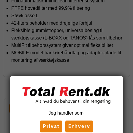
Fuldautomatisk InfiniClean filterrensesystem
PTFE hovedfilter med 99,9% filtrering
Støvklasse L
42-liters beholder med drejelige forhjul
Fleksible gummistropper, universalbeslag til
værktøjskasse (L-BOXX og TANOS) fås som tilbehør
MultiFit tilbehørssystem giver optimal fleksibilitet
MOBILE model har kørehåndtag og adapter-plade til
montering af værktøjskasse
Relaterede produkter
-60%
-57%
Jeg handler som:
Privat
Erhverv