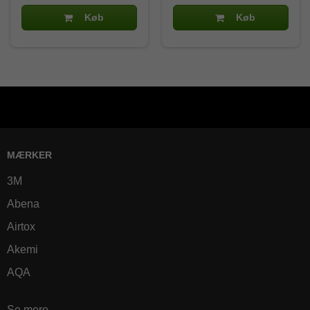
Køb
Køb
MÆRKER
3M
Abena
Airtox
Akemi
AQA
Se mere