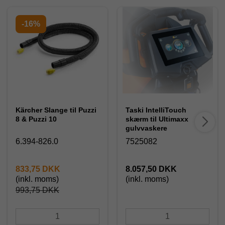
-16%
Kärcher Slange til Puzzi
Taski IntelliTouch
8 & Puzzi 10
skærm til Ultimaxx
gulvvaskere
6.394-826.0
7525082
833,75 DKK
8.057,50 DKK
(inkl. moms)
(inkl. moms)
993,75 DKK