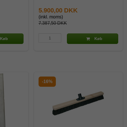
5.900,00 DKK
(inkl. moms)
7.387,50 DKK
Køb
Køb
-16%