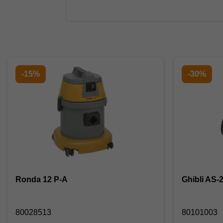
-15%
-30%
Ronda 12 P-A
Ghibli AS-
80028513
80101003