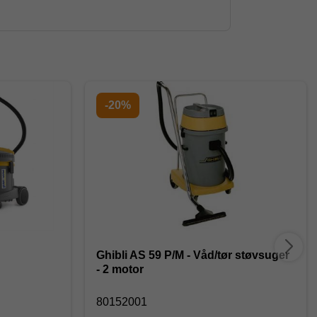
-20%
Ghibli AS 59 P/M - Våd/tør støvsuger
- 2 motor
80152001