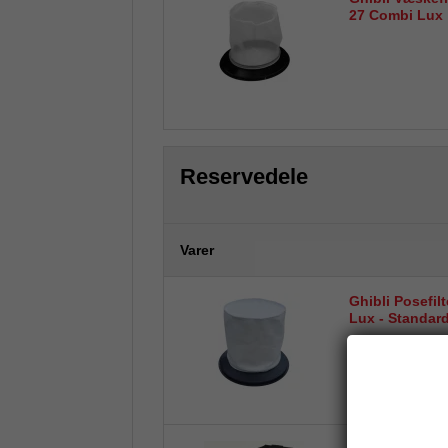
27 Combi Lux
Reservedele
Varer
Ghibli Posefilt
Lux - Standardf