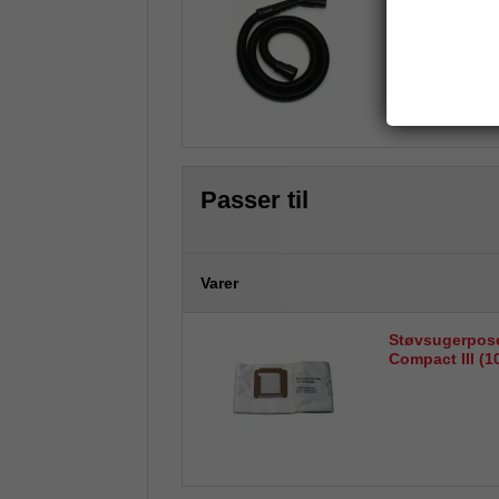
Slange komplet
Combi Lux
Passer til
Varer
Støvsugerpose
Compact III (10