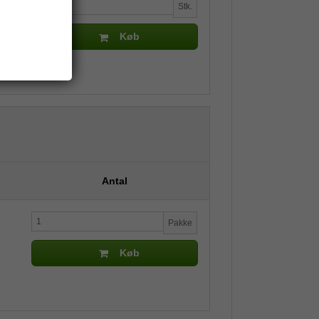
Stk.
Køb
Antal
Pakke
Køb