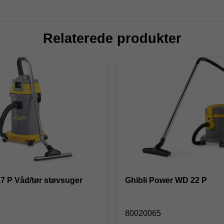
Relaterede produkter
27 P Våd/tør støvsuger
Ghibli Power WD 22 P
80020065