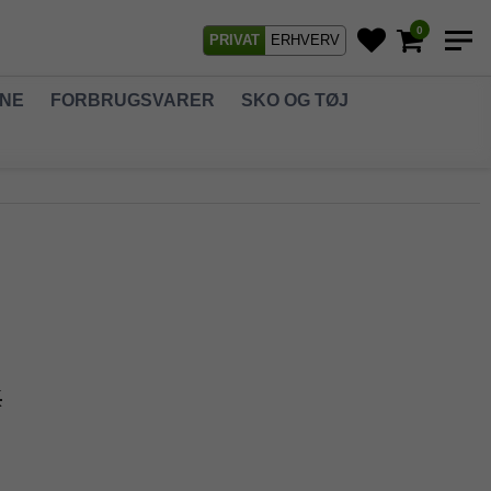
0
PRIVAT
ERHVERV
GNE
FORBRUGSVARER
SKO OG TØJ
K