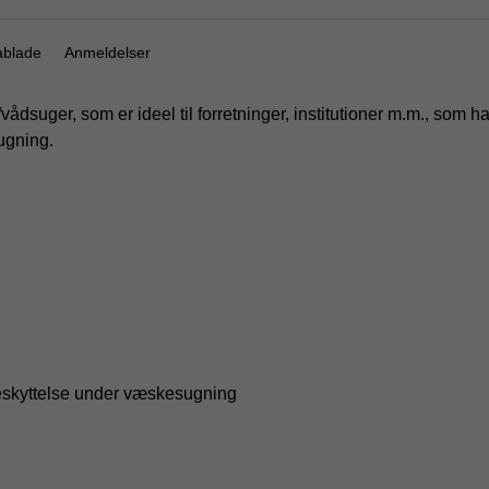
ablade
Anmeldelser
vådsuger, som er ideel til forretninger, institutioner m.m., so
sugning.
rbeskyttelse under væskesugning