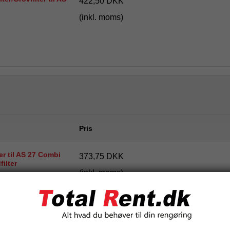
422,50 DKK
(inkl. moms)
Pris
er til AS 27 Combi
373,75 DKK
ilter
(inkl. moms)