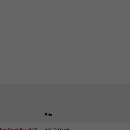
Pris
ter/Grovfilter til AS