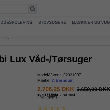
NDUESPOLERING
STØVSUGERE
MASKINER OG VO
Tørsuger
bi Lux Våd-/Tørsuger
Model/Varenr.:
82021007
Mærke:
V. Brøndum
2.706,25 DKK
3.650,00 DK
(inkl. moms)