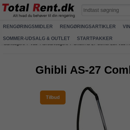
RENGØRINGSMIDLER
RENGØRINGSARTIKLER
VI
SOMMER-UDSALG & OUTLET
STARTPAKKER
Støvsugere
/
Våd- / tørstøvsugere
/
Ghibli AS-27 Combi Lux Våd-/
Ghibli AS-27 Com
Tilbud