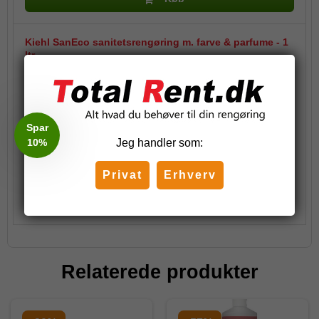
Kiehl SanEco sanitetsrengøring m. farve & parfume - 1
ltr.
221,75 DKK
(inkl. moms)
Spar
10%
Jeg handler som:
Stk.
Privat
Erhverv
Køb
Relaterede produkter