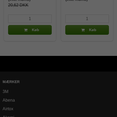
20,62 DKK
Køb
Køb
MÆRKER
3M
Abena
Airtox