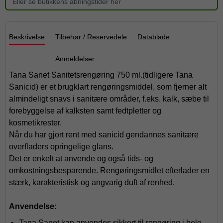
Eller se butikkens åbningstider her
Beskrivelse
Tilbehør / Reservedele
Datablade
Anmeldelser
Tana Sanet Sanitetsrengøring 750 ml.(tidligere Tana
Sanicid) er et brugklart rengøringsmiddel, som fjerner alt
almindeligt snavs i sanitære områder, f.eks. kalk, sæbe til
forebyggelse af kalksten samt fedtpletter og
kosmetikrester.
Når du har gjort rent med sanicid gendannes sanitære
overfladers opringelige glans.
Det er enkelt at anvende og også tids- og
omkostningsbesparende. Rengøringsmidlet efterlader en
stærk, karakteristisk og angvarig duft af renhed.
Anvendelse:
Tana Sanet kan anvendes sikkert til rengøring i hele