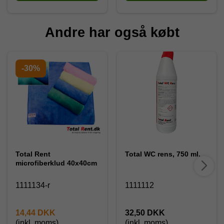
Andre har også købt
-30%
Total Rent
Total WC rens, 750 ml.
microfiberklud 40x40cm
1111134-r
1111112
14,44 DKK
32,50 DKK
(inkl. moms)
(inkl. moms)