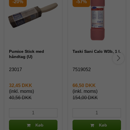
-20%
-57%
Pumice Stick med
Taski Sani Calc W3b, 1 l.
håndtag (U)
23017
7519052
32,45 DKK
66,50 DKK
(inkl. moms)
(inkl. moms)
40,56 DKK
154,00 DKK
Køb
Køb