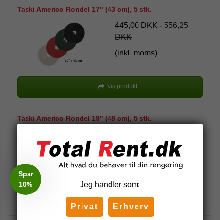
Taski Americo Rondel 17" (43 cm), 5 stk.
445,00 DKK
-
556,25
DKK
(inkl. moms)
Vis produkt
Taski Americo Rondel 19" (48 cm), 5 stk.
536,00 DKK
-
670,00
DKK
(inkl. moms)
Spar
10%
Jeg handler som:
Vis produkt
Privat
Erhverv