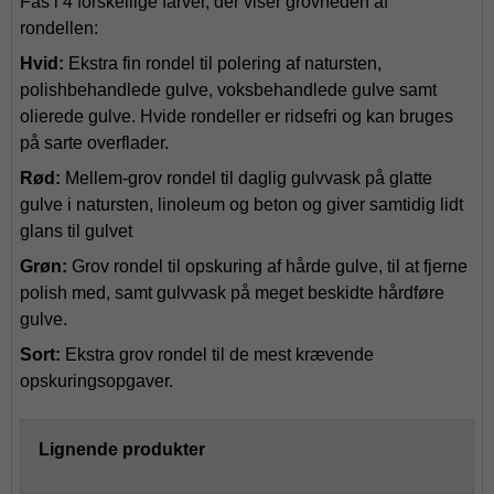
Fås i 4 forskellige farver, der viser grovheden af
rondellen:
Hvid:
Ekstra fin rondel til polering af natursten,
polishbehandlede gulve, voksbehandlede gulve samt
olierede gulve. Hvide rondeller er ridsefri og kan bruges
på sarte overflader.
Rød:
Mellem-grov rondel til daglig gulvvask på glatte
gulve i natursten, linoleum og beton og giver samtidig lidt
glans til gulvet
Grøn:
Grov rondel til opskuring af hårde gulve, til at fjerne
polish med, samt gulvvask på meget beskidte hårdføre
gulve.
Sort:
Ekstra grov rondel til de mest krævende
opskuringsopgaver.
Lignende produkter