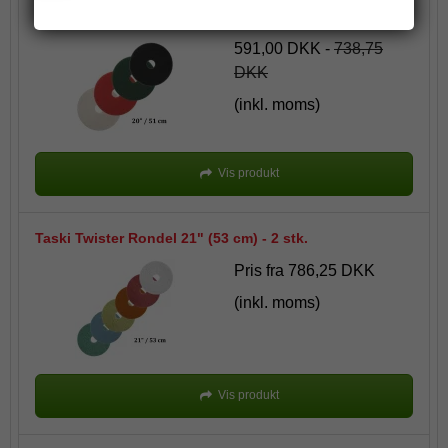
Taski Americo Rondel 20" (51 cm), 5 stk.
591,00 DKK
-
738,75
DKK
(inkl. moms)
Vis produkt
Taski Twister Rondel 21" (53 cm) - 2 stk.
Pris fra
786,25 DKK
(inkl. moms)
Vis produkt