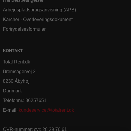
Handelsbetingelser
Arbejdspladsbrugsanvisning (APB)
Kärcher - Overleveringsdokument
Fortrydelsesformular
KONTAKT
Total Rent.dk
Bremsagervej 2
8230 Åbyhøj
Danmark
Telefonnr.
:
86257651
E-mail
:
kundeservice@totalrent.dk
CVR-nummer
:
cvr: 28 29 76 61