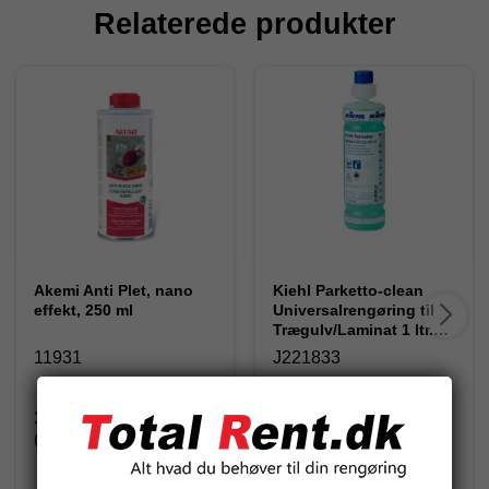
Relaterede produkter
Akemi Anti Plet, nano
Kiehl Parketto-clean
effekt, 250 ml
Universalrengøring til
Trægulv/Laminat 1 ltr.
[J221802]
11931
J221833
165,00 DKK
86,25 DKK
(inkl. moms)
(inkl. moms)