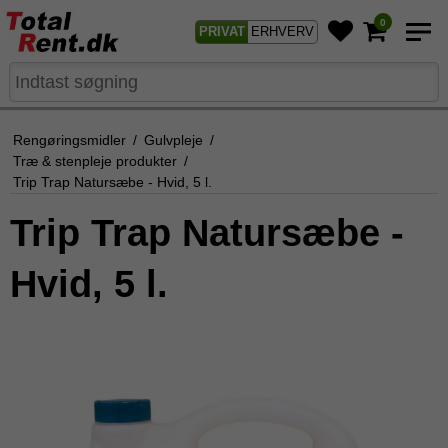
0
PRIVAT
ERHVERV
Rengøringsmidler
/
Gulvpleje
/
Træ & stenpleje produkter
/
Trip Trap Natursæbe - Hvid, 5 l.
Trip Trap Natursæbe -
Hvid, 5 l.