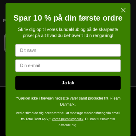
Spar 10 % på din første ordre
PRICERUNNER KØBSGARANTI
Skriv dig op til vores kundeklub og på de skarpeste
priser på alt hvad du behøver til din rengøring!
Navn
Email
Ja tak
**Gælder ikke i forvejen nedsatte varer samt produkter fra I-Team
Danmark.
Ved at tilmelde dig accepterer du at modtage markedsføring via email
fra Total Rent ApS jf.
vores privatlivspolitik
. Du kan til enhver tid
afmelde dig.
100% sikker handel