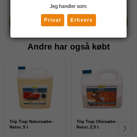
Jeg handler som:
Privat
Erhverv
Køb
Køb
Andre har også købt
Trip Trap Natursæbe -
Trip Trap Oliesæbe -
Natur, 5 l.
Natur, 2,5 l.