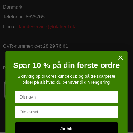
Danmark
Telefonnr.
:
86257651
E-mail
:
kundeservice@totalrent.dk
CVR-nummer
:
cvr: 28 29 76 61
Spar 10 % på din første ordre
PRICERUNNER KØBSGARANTI
Skriv dig op til vores kundeklub og på de skarpeste
priser på alt hvad du behøver til din rengøring!
Navn
Email
Ja tak