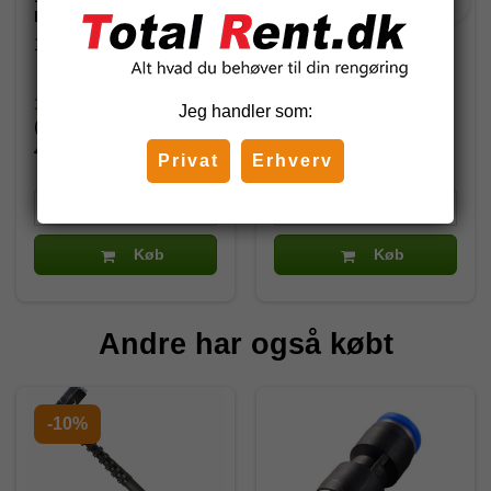
Fanjet dyse
medium, stråledyse
14312-02
14303-22
377,19 DKK
760,00 DKK
Jeg handler som:
(inkl. moms)
(inkl. moms)
443,75 DKK
Privat
Erhverv
Køb
Køb
Andre har også købt
-10%