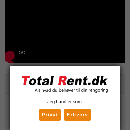
Lignende produkter
Slibeklods med skrå kant
Jeg handler som:
22,50 DKK
-
32,50 DKK
Privat
Erhverv
(inkl. moms)