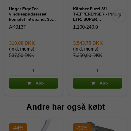
Unger ErgoTec
Kärcher Puzzi 8/1
vinduespudsersæt
TÆPPERENSER - INKL 1
komplet m/ spand, 35
LTR. SUPER
cm.
TÆPPERENS TIL
AK013T
1.100-240.0
MASKINEN.. Ny
kraftigere model
310,00 DKK
3.543,75 DKK
(inkl. moms)
(inkl. moms)
537,50 DKK
7.350,00 DKK
Køb
Køb
Andre har også købt
-44%
-31%