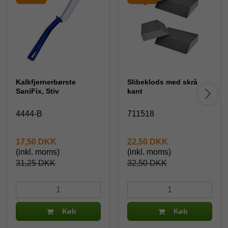
Kalkfjernerbørste
Slibeklods med skrå
SaniFix, Stiv
kant
4444-B
711518
17,50 DKK
22,50 DKK
(inkl. moms)
(inkl. moms)
31,25 DKK
32,50 DKK
Køb
Køb