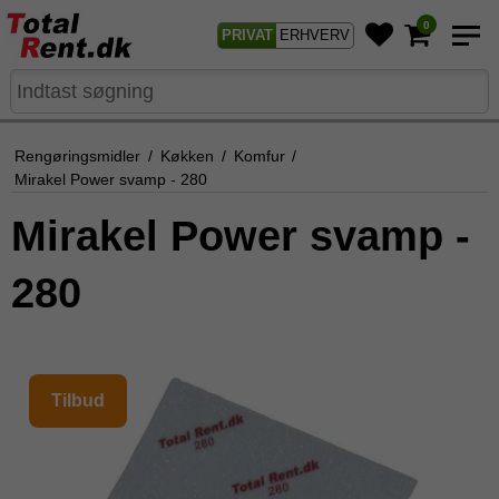
0
PRIVAT
ERHVERV
Rengøringsmidler
/
Køkken
/
Komfur
/
Mirakel Power svamp - 280
Mirakel Power svamp -
280
Tilbud