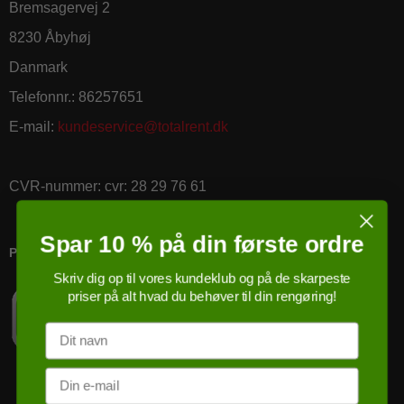
Bremsagervej 2
8230 Åbyhøj
Danmark
Telefonnr.
:
86257651
E-mail
:
kundeservice@totalrent.dk
CVR-nummer
:
cvr: 28 29 76 61
Spar 10 % på din første ordre
PRICERUNNER KØBSGARANTI
Skriv dig op til vores kundeklub og på de skarpeste
priser på alt hvad du behøver til din rengøring!
Navn
Email