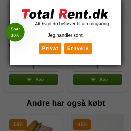
Taski Sani Calc W3b, 1 l.
Welldone Ovn- og
Grillrens 750ml
7519052
14016
Spar
10%
Jeg handler som:
66,50 DKK
63,75 DKK
(inkl. moms)
(inkl. moms)
Privat
Erhverv
154,00 DKK
106,25 DKK
Køb
Køb
Andre har også købt
-55%
-15%