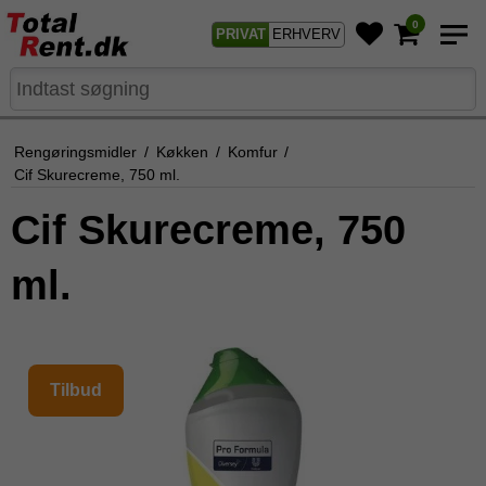
0
PRIVAT
ERHVERV
Rengøringsmidler
/
Køkken
/
Komfur
/
Cif Skurecreme, 750 ml.
Cif Skurecreme, 750
ml.
Tilbud