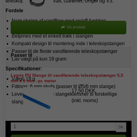
teleskopstænger fra Ova8, Gardiner, Unger og V3.
Fordele:
Nem styring af vandflow med on/off-funktion
Vis produkt
Reducerer unødigt vandforbrug
Betjenes med et enkelt træk i slangen
Kompakt design til montering inde i teleskopstangen
Passer til de fleste vandførende teleskopstænger
Passer til
Lav vægt på kun 19 gram
Specifikationer:
Legris PU Slange til vandførende teleskopstænger 5,5
Vægt: 19 g
mm x 8 mm - pr. meter
Fittings: 6 mm studs (passer til Ø5/6 mm slange)
17,50 DKK
Leveres med valgfri slangeklemmer til forskellige
(inkl. moms)
slangetype
Stk.