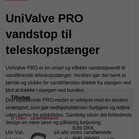
UniValve PRO
vandstop til
teleskopstænger
UniValve PRO er en smart og effektiv vandstopventil til
vandførende teleskopstænger. Ventilen gør det nemt at
tænde og slukke for vandtilførslen direkte fra stangen ved
blot at trække i slangen ved bunden.
Tilbehør
Den opdaterede PRO-model er udstyret med en ekstern
smøreport, som gør vedligeholdelsen hurtigere og lettere
uden behov for adskillelse. Samtidig sikrer det forbedrede
O Clips - spændebånd
design en mere jævn og pålidelig betjening.
8,69 DKK
Uni Valve kan bruges på alle vores vandførende
(inkl. moms)