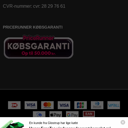
CVR-nummer
:
cvr: 28 29 76 61
PRICERUNNER KØBSGARANTI
En kunde fra Glostrup har lige købt