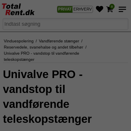
0
PRIVAT
ERHVERV
Vinduespolering
/
Vandførende stænger
/
Reservedele, svanehalse og andet tilbehør
/
Univalve PRO - vandstop til vandførende
teleskopstænger
Univalve PRO -
vandstop til
vandførende
teleskopstænger