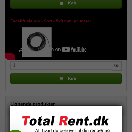
Køb
Facelift slange - Sort - 5x8 mm. pr. meter
18,75 DKK
(inkl. moms)
Stk.
Køb
Lignende produkter
Reguleringsventil til 8 mm slange - sort - on/off