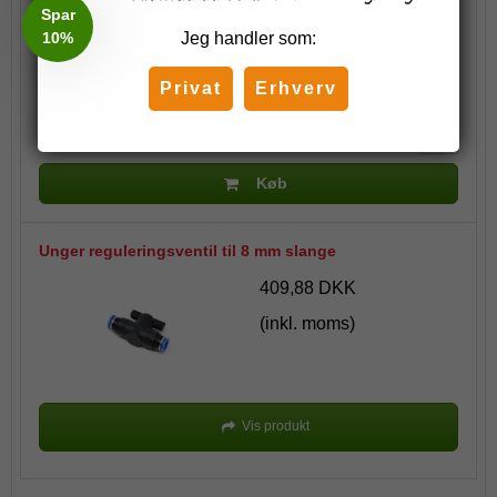
73,75 DKK
Spar
10%
Jeg handler som:
(inkl. moms)
Privat
Erhverv
Stk.
Køb
Unger reguleringsventil til 8 mm slange
409,88 DKK
(inkl. moms)
Vis produkt