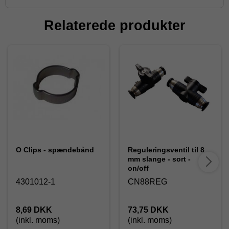
Relaterede produkter
O Clips - spændebånd
Reguleringsventil til 8
mm slange - sort -
on/off
4301012-1
CN88REG
8,69 DKK
73,75 DKK
(inkl. moms)
(inkl. moms)