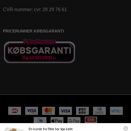
CVR-nummer
:
cvr: 28 29 76 61
PRICERUNNER KØBSGARANTI
En kunde fra Ribe har lige købt