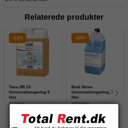
Relaterede produkter
-12%
-20%
Tana SR 13
Brial Shine
Universalrengøring 5
Universalrengøring, 5
liter
liter
712864
3026850
176,00 DKK
372,20 DKK
(inkl. moms)
(inkl. moms)