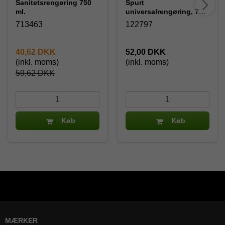
Sanitetsrengøring 750
Spurt
ml.
universalrengøring, 750
ml
713463
122797
40,62 DKK
52,00 DKK
(inkl. moms)
(inkl. moms)
59,62 DKK
Køb
Køb
MÆRKER