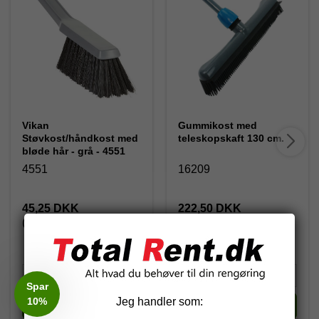
Vikan
Gummikost med
Støvkost/håndkost med
teleskopskaft 130 cm.
bløde hår - grå - 4551
4551
16209
45,25 DKK
222,50 DKK
(inkl. moms)
(inkl. moms)
Spar
10%
Jeg handler som:
Køb
Køb