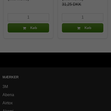
31,25 DKK
Køb
Køb
MÆRKER
3M
Abena
Airtox