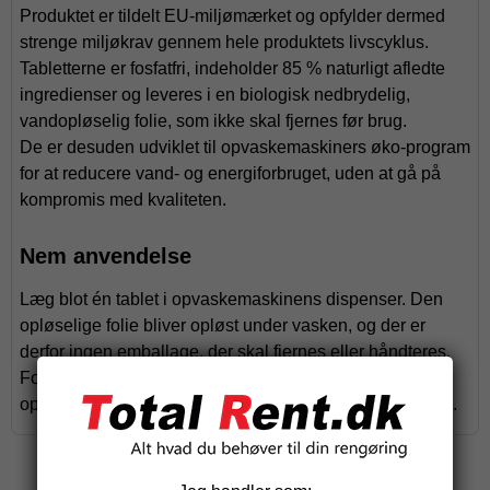
Produktet er tildelt EU-miljømærket og opfylder dermed
strenge miljøkrav gennem hele produktets livscyklus.
Tabletterne er fosfatfri, indeholder 85 % naturligt afledte
ingredienser og leveres i en biologisk nedbrydelig,
vandopløselig folie, som ikke skal fjernes før brug.
De er desuden udviklet til opvaskemaskiners øko-program
for at reducere vand- og energiforbruget, uden at gå på
kompromis med kvaliteten.
Nem anvendelse
Læg blot én tablet i opvaskemaskinens dispenser. Den
opløselige folie bliver opløst under vasken, og der er
derfor ingen emballage, der skal fjernes eller håndteres.
For at opnå den bedste ydeevne anbefales det at
opbevare tabletterne tørt og lukke emballagen efter brug.
Relaterede produkter