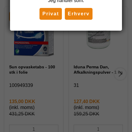
Jeg handler som:
Privat
Erhverv
-69%
-20%
Sun opvasketabs - 100
Iduna Perma Dan,
stk i folie
Afkalkningspulver - 1 kg
100949339
31
135,00 DKK
127,40 DKK
(inkl. moms)
(inkl. moms)
431,25 DKK
159,25 DKK