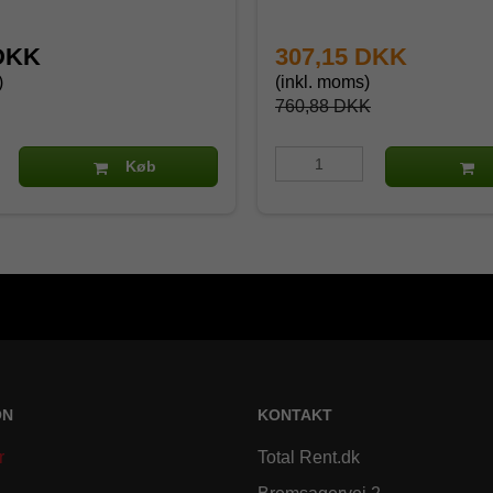
 DKK
307,15 DKK
)
(inkl. moms)
760,88 DKK
Køb
ON
KONTAKT
r
Total Rent.dk