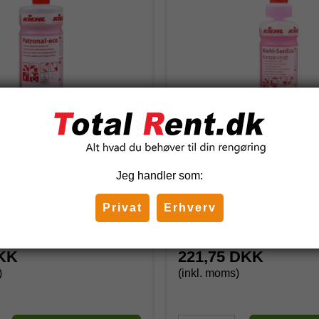
onal-Eco sanitetsrengøring
Kiehl SanEco sanitetsren
Jeg handler som:
farve & parfume - 1 ltr.
Privat
Erhverv
J401533
DKK
221,75 DKK
)
(inkl. moms)