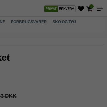
0
PRIVAT
ERHVERV
GNE
FORBRUGSVARER
SKO OG TØJ
ket
63 DKK