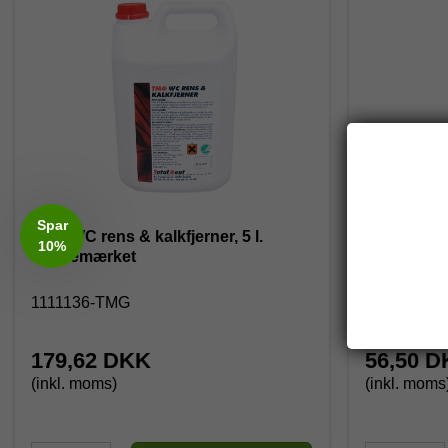
Spar
TMG WC rens & kalkfjerner, 5 l.
Kiehl Patr
10%
Svanemærket
- 1 ltr.
1111136-TMG
J403232
179,62 DKK
56,50 
(inkl. moms)
(inkl. moms