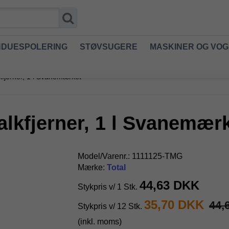
NDUESPOLERING
STØVSUGERE
MASKINER OG VO
fjerner, 1 l Svanemærket
lkfjerner, 1 l Svanemær
Model/Varenr.:
1111125-TMG
Mærke:
Total
44,63 DKK
Stykpris v/ 1 Stk.
35,70 DKK
44,
Stykpris v/ 12 Stk.
(inkl. moms)