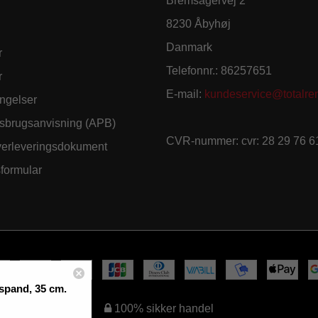
Bremsagervej 2
8230 Åbyhøj
Danmark
r
Telefonnr.
:
86257651
r
E-mail
:
kundeservice@totalren
ngelser
sbrugsanvisning (APB)
CVR-nummer
:
cvr: 28 29 76 6
verleveringsdokument
sformular
spand, 35 cm.
100% sikker handel