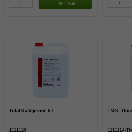
Køb
Total Kalkfjerner, 5 l.
1111126
1111114-T