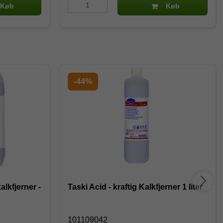
Køb
Køb
-44%
alkfjerner -
Taski Acid - kraftig Kalkfjerner 1 liter
101109042