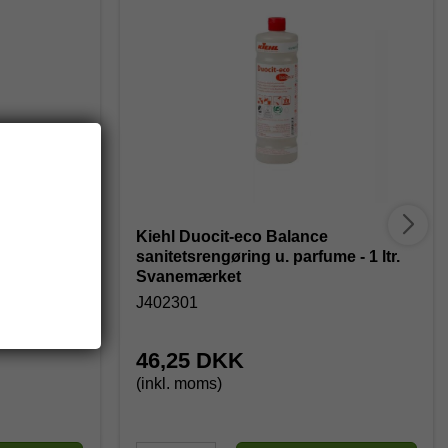
gøring m.
Kiehl Duocit-eco Balance
sanitetsrengøring u. parfume - 1 ltr.
Svanemærket
J402301
46,25 DKK
(inkl. moms)