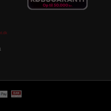
t.dk
1