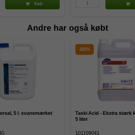
Køb
Andre har også købt
-60%
TMG - Universal, 5 l. svanemærket
Taski Acid - Ekstra stærk k
5 liter
MG
101109041