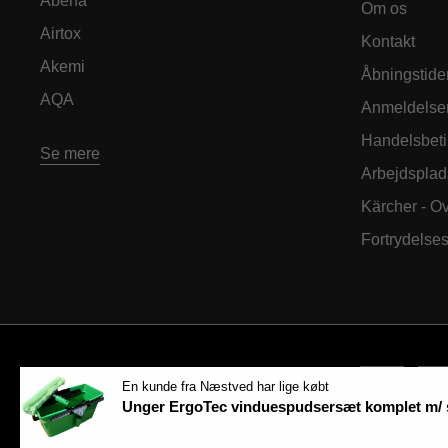
Abena
Om os
Airtox
Kontakt
Akemi
Åbningstide
AQA
Anmeldelse
Handelsbeti
Se mere
Arbejdsplad
Kärcher - O
Fortrydelse
En kunde fra Næstved har lige købt
Unger ErgoTec vinduespudsersæt komplet m/ 