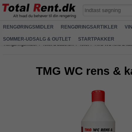
RENGØRINGSMIDLER
RENGØRINGSARTIKLER
VI
SOMMER-UDSALG & OUTLET
STARTPAKKER
Rengøringsmidler
/
Toilet & baderum
/
Toilet
/
TMG WC rens & kalk
TMG WC rens & ka