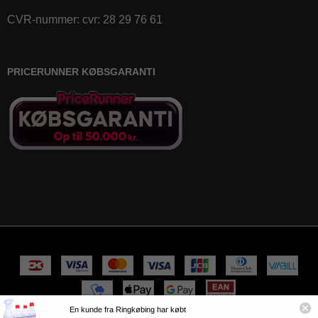
CVR-nummer
:
cvr: 28 29 76 61
PRICERUNNER KØBSGARANTI
En kunde fra Ringkøbing har købt