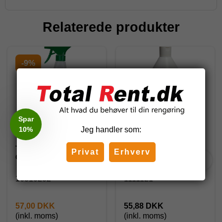
Relaterede produkter
-9%
Spar
10%
Jeg handler som:
Tana Køkkenaffedter
Total Grundrens, 1 l.
Privat
Erhverv
Grease perfect 750ml
16310202
1111121
57,00 DKK
55,88 DKK
(inkl. moms)
(inkl. moms)