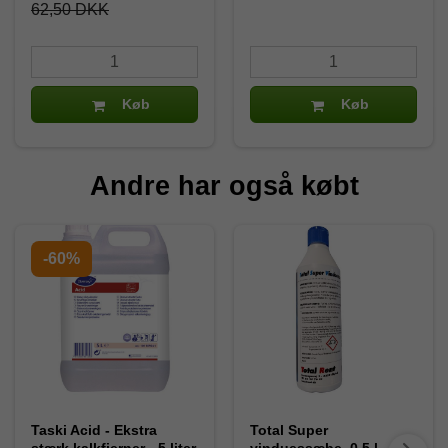
62,50 DKK
Køb
Køb
Andre har også købt
-60%
Taski Acid - Ekstra
Total Super
stærk kalkfjerner - 5 liter
vinduessæbe, 0,5 l.