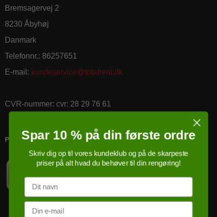
Bremsagervej 2
8230 Åbyhøj
Danmark
Telefonnr.
:
86257651
E-mail
:
kundeservice@totalrent.dk
CVR-nummer
:
cvr: 28 29 76 61
Spar 10 % på din første ordre
PRICERUNNER KØBSGARANTI
Skriv dig op til vores kundeklub og på de skarpeste
priser på alt hvad du behøver til din rengøring!
Navn
Email