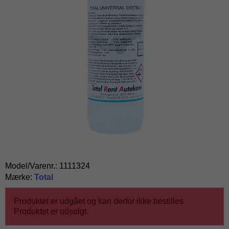
Model/Varenr.:
1111324
Mærke:
Total
Produktet er udgået og kan derfor ikke bestilles
Produktet er udsolgt.