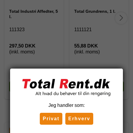
Total Industri Affedter, 5
Total Grundrens, 1 l.
l.
111323
1111121
297,50 DKK
55,88 DKK
(inkl. moms)
(inkl. moms)
Køb
Køb
Jeg handler som:
Andre har også købt
Privat
Erhverv
-25%
-25%