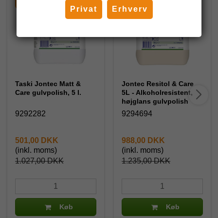
-51%
-20%
Privat
Erhverv
Taski Jontec Matt &
Jontec Resitol & Care
Care gulvpolish, 5 l.
5L - Alkoholresistent,
højglans gulvpolish
9292282
9294694
501,00 DKK
988,00 DKK
(inkl. moms)
(inkl. moms)
1.027,00 DKK
1.235,00 DKK
Køb
Køb