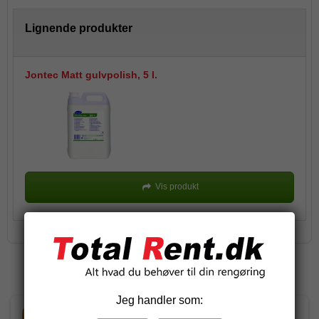
Lignende produkter
Jontec Matt gulvpolish, 5 l.
Vis produkt
Relaterede produkter
Jeg handler som: