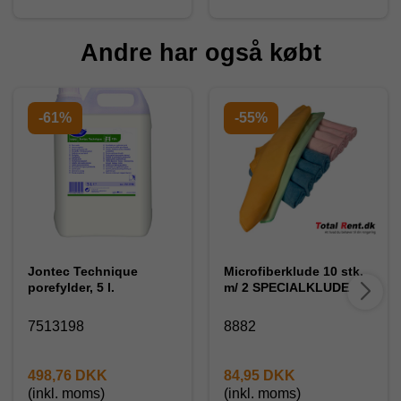
Andre har også købt
-61%
-55%
Jontec Technique
Microfiberklude 10 stk.
porefylder, 5 l.
m/ 2 SPECIALKLUDE
7513198
8882
498,76 DKK
84,95 DKK
(inkl. moms)
(inkl. moms)