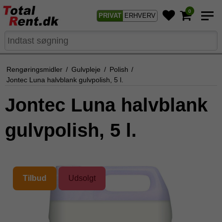
0
PRIVAT
ERHVERV
Rengøringsmidler
/
Gulvpleje
/
Polish
/
Jontec Luna halvblank gulvpolish, 5 l.
Jontec Luna halvblank
gulvpolish, 5 l.
Tilbud
Udsolgt