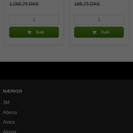
1.268,75 DKK
188,75 DKK
Køb
Køb
MÆRKER
3M
Abena
Airtox
Akemi