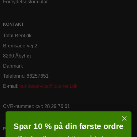
Fortrydelsesformular
KONTAKT
Total Rent.dk
Bremsagervej 2
8230 Åbyhøj
Danmark
Telefonnr.
:
86257651
E-mail
:
kundeservice@totalrent.dk
CVR-nummer
:
cvr: 28 29 76 61
Spar 10 % på din første ordre
PRICERUNNER KØBSGARANTI