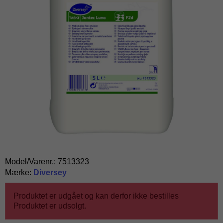
Model/Varenr.:
7513323
Mærke:
Diversey
Produktet er udgået og kan derfor ikke bestilles
Produktet er udsolgt.