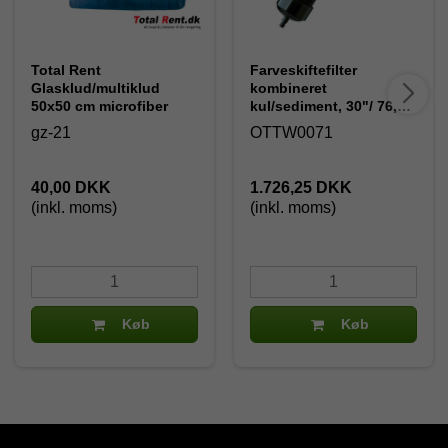
Total Rent
Farveskiftefilter
Glasklud/multiklud
kombineret
50x50 cm microfiber
kul/sediment, 30"/ 76,2
cm
gz-21
OTTW0071
40,00 DKK
1.726,25 DKK
(inkl. moms)
(inkl. moms)
Køb
Køb