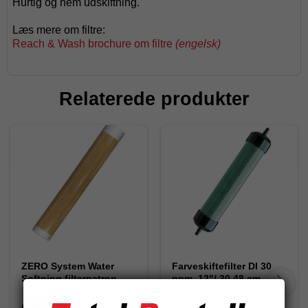
Hurtig og nem udskiftning.
Læs mere om filtre:
Reach & Wash brochure om filtre
(engelsk)
Relaterede produkter
ZERO System Water
Farveskiftefilter DI 30
Softning filterpatron
ppm, 12"/ 30,48 cm