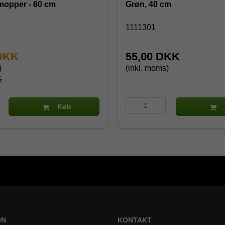
mopper - 60 cm
Grøn, 40 cm
1111301
 DKK
55,00 DKK
)
(inkl. moms)
K
Køb
ON
KONTAKT