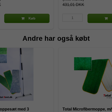
K
431,01 DKK
Køb
Andre har også købt
oppesæt med 3
Total Microfibermoppe, m/