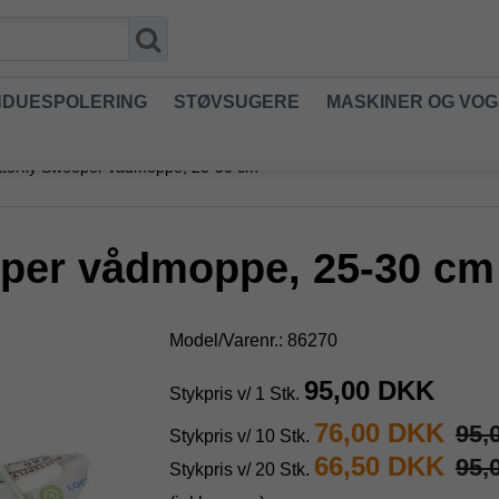
NDUESPOLERING
STØVSUGERE
MASKINER OG VO
tterfly Sweeper vådmoppe, 25-30 cm
eper vådmoppe, 25-30 cm
Model/Varenr.:
86270
95,00 DKK
Stykpris v/ 1 Stk.
76,00 DKK
95,
Stykpris v/ 10 Stk.
66,50 DKK
95,
Stykpris v/ 20 Stk.