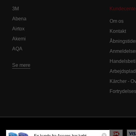
3M
Kundecente
Abena
Om os
Airtox
Kontakt
Akemi
Åbningstide
AQA
Anmeldelse
Handelsbeti
Se mere
Arbejdsplad
Kärcher - O
Fortrydelse
En kunde fra Assens har købt