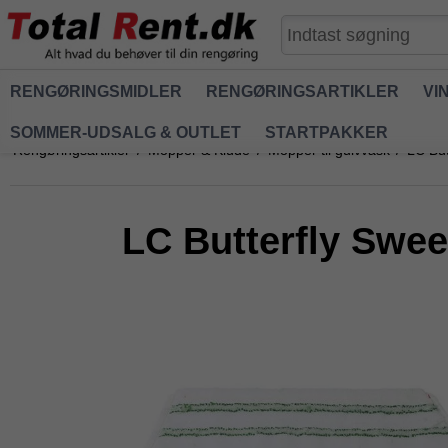
RENGØRINGSMIDLER
RENGØRINGSARTIKLER
VI
SOMMER-UDSALG & OUTLET
STARTPAKKER
Rengøringsartikler
/
Mopper & Klude
/
Mopper til gulvvask
/
LC Bu
LC Butterfly Swe