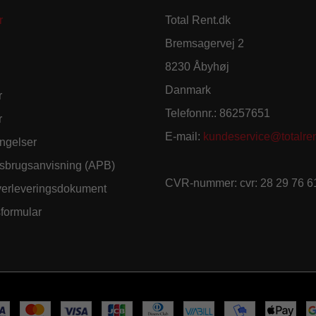
r
Total Rent.dk
Bremsagervej 2
8230 Åbyhøj
Danmark
r
Telefonnr.
:
86257651
r
E-mail
:
kundeservice@totalren
ngelser
sbrugsanvisning (APB)
CVR-nummer
:
cvr: 28 29 76 6
verleveringsdokument
sformular