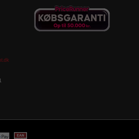
t.dk
1