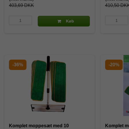
403,69 DKK
410,50 DK
Køb
-36%
-20%
Komplet moppesæt med 10
Komplet m