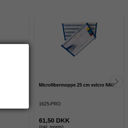
entar -
Microfibermoppe 25 cm velcro NMF
1625-PRO
61,50 DKK
(inkl. moms)