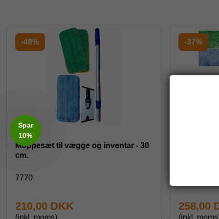
-48%
-37%
Spar
10%
Moppesæt til vægge og inventar - 30
Komplet m
cm.
microfibe
7770
8880
210,00 DKK
258,00
(inkl. moms)
(inkl. moms