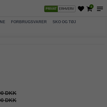
0
PRIVAT
ERHVERV
GNE
FORBRUGSVARER
SKO OG TØJ
00 DKK
00 DKK