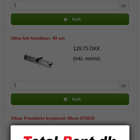
Stk.
Køb
Ultra-lett fremfører, 40 cm
129,75 DKK
(inkl. moms)
Stk.
Køb
Vikan Fremfører komposit 40cm 374218
173,88 DKK
(inkl. moms)