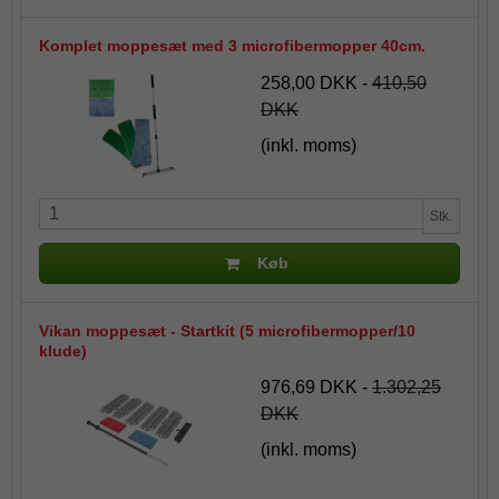
Komplet moppesæt med 3 microfibermopper 40cm.
258,00 DKK
-
410,50
DKK
(inkl. moms)
Stk.
Køb
Vikan moppesæt - Startkit (5 microfibermopper/10
klude)
976,69 DKK
-
1.302,25
DKK
(inkl. moms)