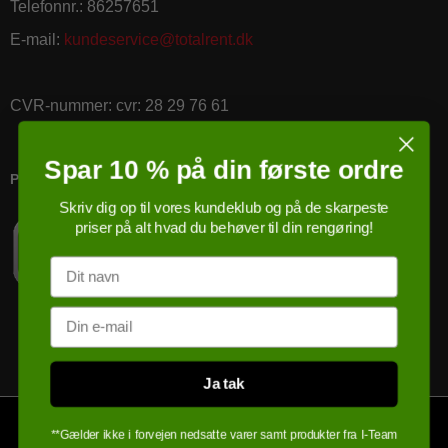
Telefonnr.
:
86257651
E-mail
:
kundeservice@totalrent.dk
CVR-nummer
:
cvr: 28 29 76 61
Spar 10 % på din første ordre
PRICERUNNER KØBSGARANTI
Skriv dig op til vores kundeklub og på de skarpeste
priser på alt hvad du behøver til din rengøring!
Navn
Email
Ja tak
**Gælder ikke i forvejen nedsatte varer samt produkter fra I-Team