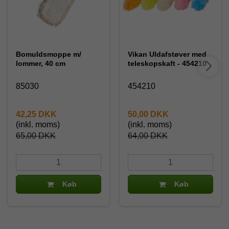
Bomuldsmoppe m/
Vikan Uldafstøver med
lommer, 40 cm
teleskopskaft - 454210
85030
454210
42,25 DKK
50,00 DKK
(inkl. moms)
(inkl. moms)
65,00 DKK
64,00 DKK
Køb
Køb