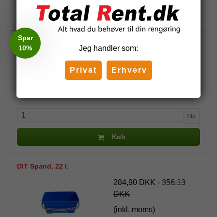
Køb
Spar
AQA teleskopskaft Soft Grib
10%
Jeg handler som:
177,50 DKK
Privat
Erhverv
(inkl. moms)
Stk.
Køb
DIT Spand, 22 l.
284,90 DKK
-
356,13
DKK
(inkl. moms)