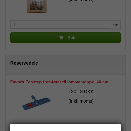
Stk.
Køb
Reservedele
Favorit Ecostep fremfører til lommemoppe, 40 cm
180,13 DKK
(inkl. moms)
Stk.