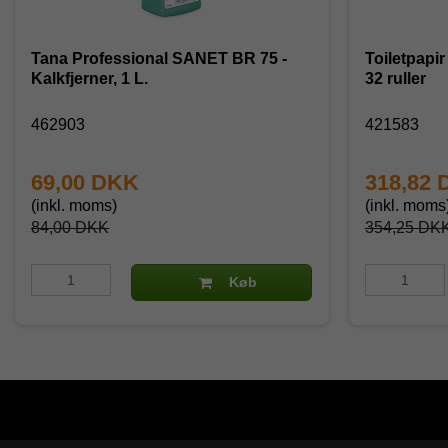
Tana Professional SANET BR 75 -
Toiletpapir
Kalkfjerner, 1 L.
32 ruller
462903
421583
69,00 DKK
318,82
(inkl. moms)
(inkl. moms
84,00 DKK
354,25 DK
Køb