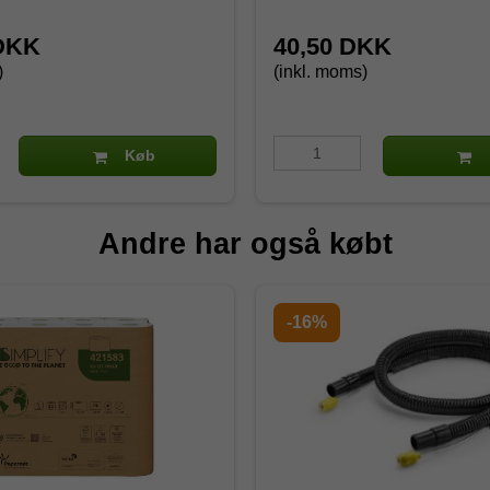
 DKK
40,50 DKK
)
(inkl. moms)
Køb
Andre har også købt
-16%