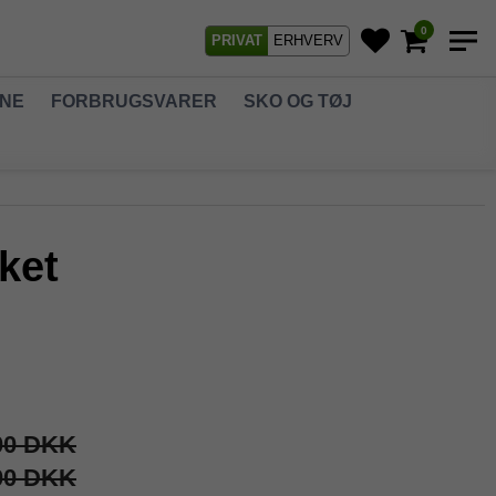
0
PRIVAT
ERHVERV
GNE
FORBRUGSVARER
SKO OG TØJ
ket
00 DKK
00 DKK