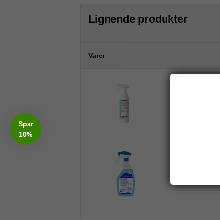
Lignende produkter
Varer
Total Puds Spr
Spar
10%
Taski Sprint G