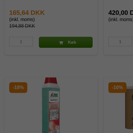
165,64 DKK
420,00
(inkl. moms)
(inkl. moms
194,88 DKK
Køb
-18%
-10%