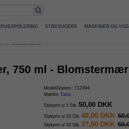
NDUESPOLERING
STØVSUGERE
MASKINER OG VO
50 ml - Blomstermærket
er, 750 ml - Blomstermær
Model/Varenr.:
712494
Mærke:
Tana
50,00 DKK
Stykpris v/ 1 Stk.
40,00 DKK
50,
Stykpris v/ 10 Stk.
37,50 DKK
50,
Stykpris v/ 30 Stk.