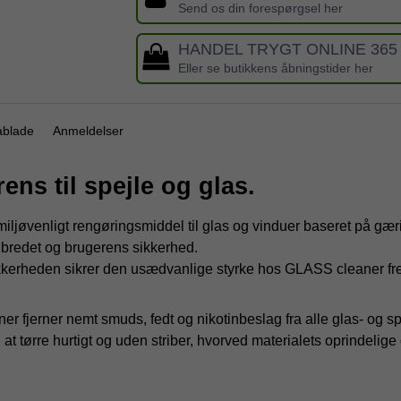
Send os din forespørgsel her
HANDEL TRYGT ONLINE 365
Eller se butikkens åbningstider her
ablade
Anmeldelser
ns til spejle og glas.
jøvenligt rengøringsmiddel til glas og vinduer baseret på gær
elbredet og brugerens sikkerhed.
ikkerheden sikrer den usædvanlige styrke hos GLASS cleaner 
 fjerner nemt smuds, fedt og nikotinbeslag fra alle glas- og sp
 at tørre hurtigt og uden striber, hvorved materialets oprindelig