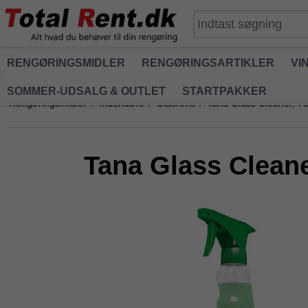
RENGØRINGSMIDLER
RENGØRINGSARTIKLER
VI
SOMMER-UDSALG & OUTLET
STARTPAKKER
Rengøringsmidler
/
Indendørs
/
Glasrens
/
Tana Glass Cleaner, 7
Tana Glass Clean