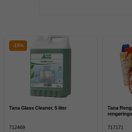
-15%
Tana Glass Cleaner, 5 liter
Tana Rengø
rengørings
712469
717171