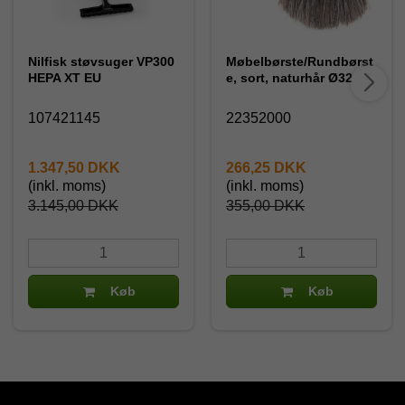
Nilfisk støvsuger VP300
Møbelbørste/Rundbørst
HEPA XT EU
e, sort, naturhår Ø32
107421145
22352000
1.347,50 DKK
266,25 DKK
(inkl. moms)
(inkl. moms)
3.145,00 DKK
355,00 DKK
Køb
Køb