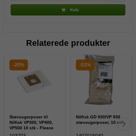
Køb
Relaterede produkter
-20%
-53%
Støvsugerposer til
Nilfisk GD 930/VP 930
Nilfisk VP300, VP400,
støvsugerposer, 10 stk.
VP500 10 stk - Fleece
103703
1407015040