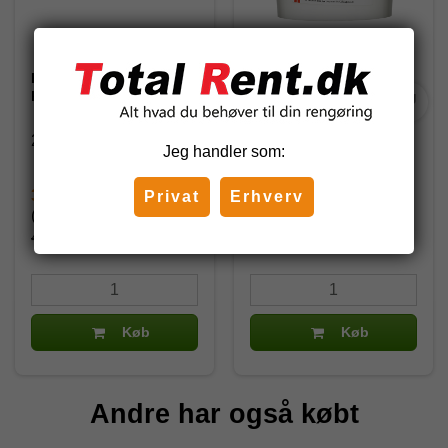
Pumice Stick med
Iduna Perma Dan,
håndtag (U)
Afkalkningspulver - 5 kg
23017
29
Jeg handler som:
32,45 DKK
910,00 DKK
Privat
Erhverv
(inkl. moms)
(inkl. moms)
40,56 DKK
1.137,50 DKK
Køb
Køb
Andre har også købt