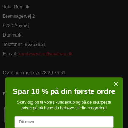
Total Rent.dk
Bremsagervej 2
8230 Åbyhøj
Danmark
Telefonnr.
:
86257651
E-mail
:
kundeservice@totalrent.dk
CVR-nummer
:
cvr: 28 29 76 61
Spar 10 % på din første ordre
PRICERUNNER KØBSGARANTI
Skriv dig op til vores kundeklub og på de skarpeste
priser på alt hvad du behøver til din rengøring!
Navn