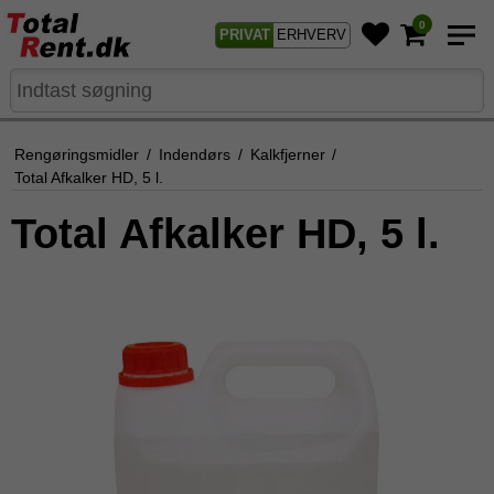
0
PRIVAT
ERHVERV
Rengøringsmidler
/
Indendørs
/
Kalkfjerner
/
Total Afkalker HD, 5 l.
Total Afkalker HD, 5 l.