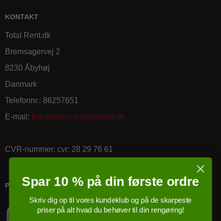
KONTAKT
Total Rent.dk
Bremsagervej 2
8230 Åbyhøj
Danmark
Telefonnr.
:
86257651
E-mail
:
kundeservice@totalrent.dk
CVR-nummer
:
cvr: 28 29 76 61
Spar 10 % på din første ordre
PRICERUNNER KØBSGARANTI
Skriv dig op til vores kundeklub og på de skarpeste
priser på alt hvad du behøver til din rengøring!