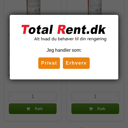
Total Kalkfjerner, 1 l.
Total Afkalker HD, 1 l.
Jeg handler som:
1111125
1111322
Privat
Erhverv
75,75 DKK
84,00 DKK
(inkl. moms)
(inkl. moms)
Køb
Køb