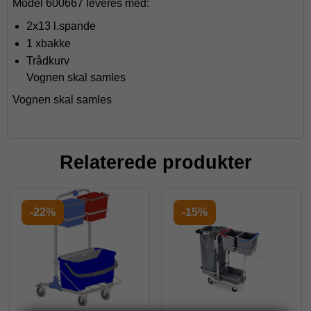
Model 600667 leveres med:
2x13 l.spande
1 xbakke
Trådkurv
Vognen skal samles
Vognen skal samles
Relaterede produkter
-22%
-15%