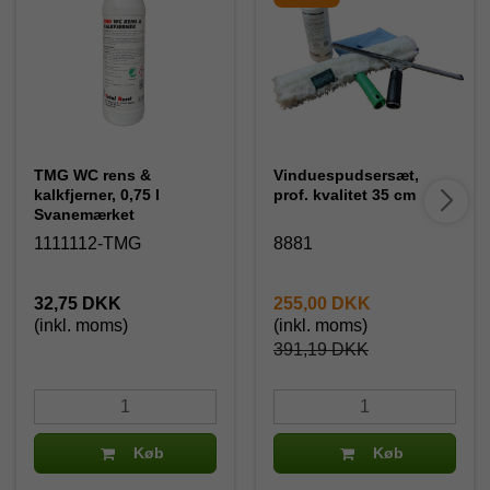
TMG WC rens &
Vinduespudsersæt,
kalkfjerner, 0,75 l
prof. kvalitet 35 cm
Svanemærket
1111112-TMG
8881
32,75 DKK
255,00 DKK
(inkl. moms)
(inkl. moms)
391,19 DKK
Køb
Køb