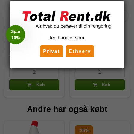
DIT rengøringsvogn,
DIT Eco Basic inventar /
model 600470
rengøringsvogn, 2
spand model I04
600470
I04
Spar
10%
Jeg handler som:
2.776,80 DKK
2.760,38 DKK
(inkl. moms)
(inkl. moms)
Privat
Erhverv
3.560,00 DKK
3.247,50 DKK
Køb
Køb
Andre har også købt
-35%