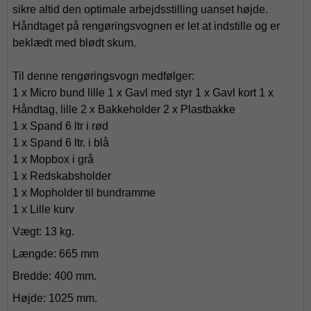
sikre altid den optimale arbejdsstilling uanset højde.
Håndtaget på rengøringsvognen er let at indstille og er
beklædt med blødt skum.
Til denne rengøringsvogn medfølger:
1 x Micro bund lille
1 x Gavl med styr
1 x Gavl kort
1 x
Håndtag, lille
2 x Bakkeholder
2 x Plastbakke
1 x Spand 6 ltr i rød
1 x Spand 6 ltr. i blå
1 x Mopbox i grå
1 x Redskabsholder
1 x Mopholder til bundramme
1 x Lille kurv
Vægt: 13 kg.
Længde: 665 mm
Bredde: 400 mm.
Højde: 1025 mm.