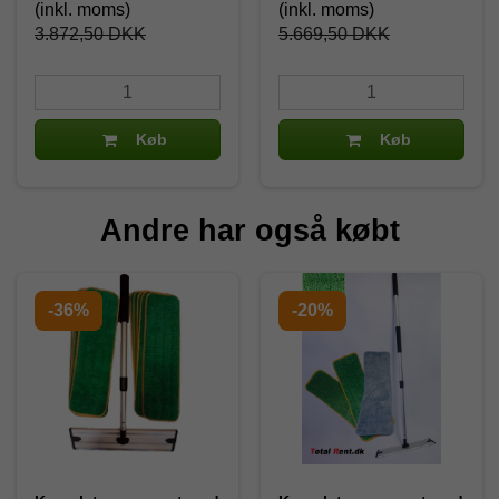
(inkl. moms)
(inkl. moms)
3.872,50 DKK
5.669,50 DKK
Køb
Køb
Andre har også købt
-36%
-20%