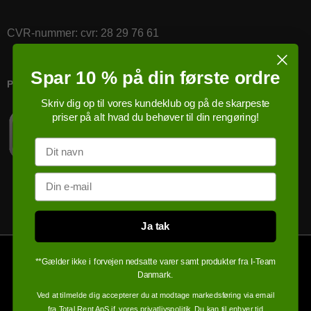
CVR-nummer
:
cvr: 28 29 76 61
Spar 10 % på din første ordre
PRICERUNNER KØBSGARANTI
Skriv dig op til vores kundeklub og på de skarpeste
priser på alt hvad du behøver til din rengøring!
Navn
Email
Ja tak
**Gælder ikke i forvejen nedsatte varer samt produkter fra I-Team
Danmark.
Ved at tilmelde dig accepterer du at modtage markedsføring via email
fra Total Rent ApS jf.
vores privatlivspolitik
. Du kan til enhver tid