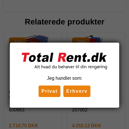
Relaterede produkter
-30%
-25%
Jeg handler som:
Privat
Erhverv
DIT rengøringsvogn,
Tina rengøringsvogn
model 600663
Ergo 207002
600663
207002
2.710,75 DKK
4.252,12 DKK