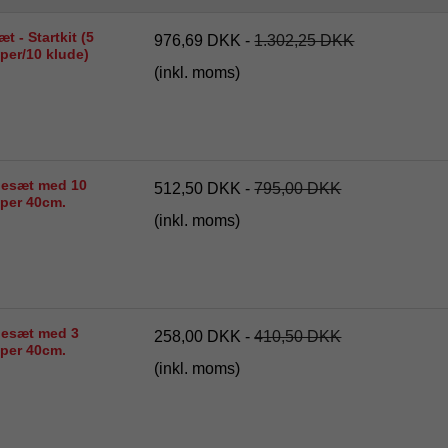
 - Startkit (5
976,69 DKK
-
1.302,25 DKK
per/10 klude)
(inkl. moms)
esæt med 10
512,50 DKK
-
795,00 DKK
per 40cm.
(inkl. moms)
esæt med 3
258,00 DKK
-
410,50 DKK
per 40cm.
(inkl. moms)