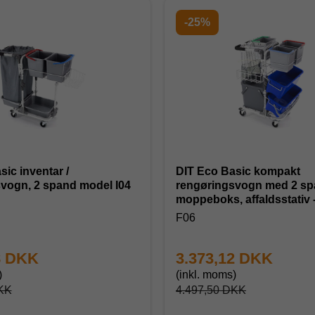
-25%
ic inventar /
DIT Eco Basic kompakt
vogn, 2 spand model I04
rengøringsvogn med 2 sp
moppeboks, affaldsstativ 
F06
8 DKK
3.373,12 DKK
)
(inkl. moms)
KK
4.497,50 DKK