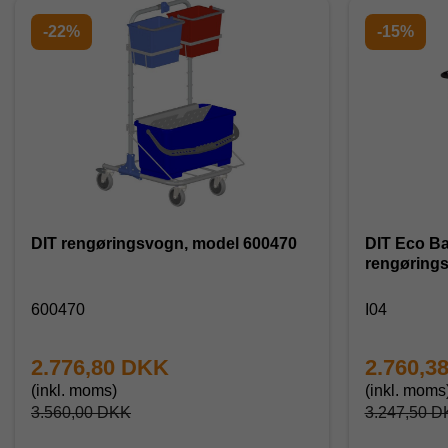
-22%
-15%
DIT rengøringsvogn, model 600470
DIT Eco Bas
rengørings
600470
I04
2.776,80 DKK
2.760,3
(inkl. moms)
(inkl. moms
3.560,00 DKK
3.247,50 D