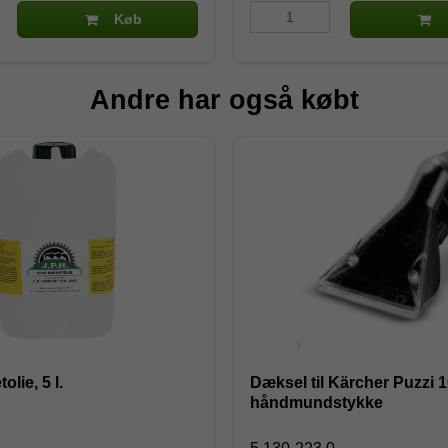
Køb
Andre har også købt
olie, 5 l.
Dæksel til Kärcher Puzzi 
håndmundstykke