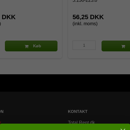
5.130-223.0
0 DKK
56,25 DKK
)
(inkl. moms)
Køb
ON
KONTAKT
r
Total Rent.dk