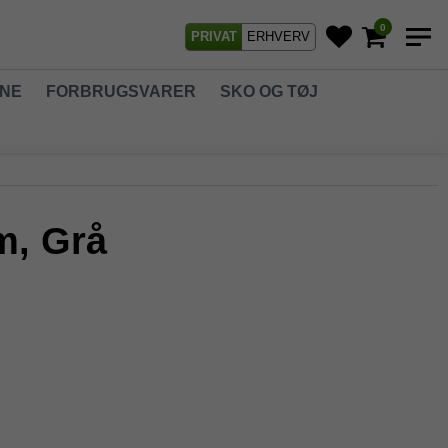
0
PRIVAT
ERHVERV
GNE
FORBRUGSVARER
SKO OG TØJ
m, Grå