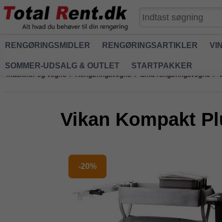
RENGØRINGSMIDLER
RENGØRINGSARTIKLER
VI
SOMMER-UDSALG & OUTLET
STARTPAKKER
Maskiner og vogne
/
Rengøringsvogne
/
Små rengøringsvogne
/
V
Vikan Kompakt Pl
-20%