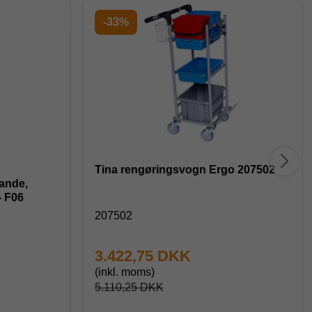
-33%
Tina rengøringsvogn Ergo 207502
ande,
- F06
207502
3.422,75 DKK
(inkl. moms)
5.110,25 DKK