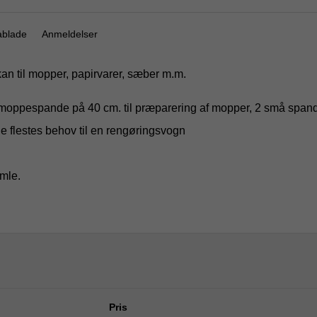
ablade
Anmeldelser
n til mopper, papirvarer, sæber m.m.
ppespande på 40 cm. til præparering af mopper, 2 små spande, p
flestes behov til en rengøringsvogn
mle.
Pris