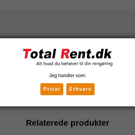
Pris
r rengøringsvogn,
3.516,25 DKK
(inkl. moms)
Jeg handler som:
Privat
Erhverv
Relaterede produkter