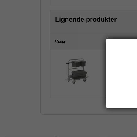
Lignende produkter
Varer
Vikan Slimline
40 cm, Grå