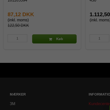
101105394
430
87,12 DKK
1.112,5
(inkl. moms)
(inkl. moms
122,50 DKK
Køb
MÆRKER
INFORMATI
3M
Kundecente