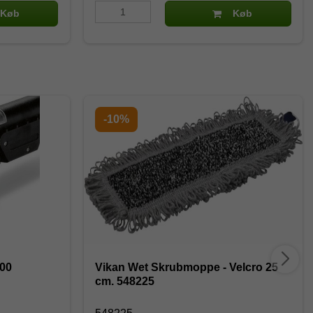
Køb
Køb
-10%
100
Vikan Wet Skrubmoppe - Velcro 25
cm. 548225