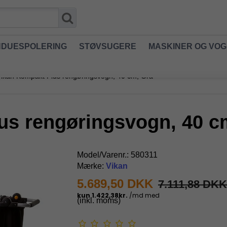
NDUESPOLERING
STØVSUGERE
MASKINER OG VO
ikan Kompakt Plus rengøringsvogn, 40 cm, Grå
us rengøringsvogn, 40 c
Model/Varenr.:
580311
Mærke:
Vikan
5.689,50 DKK
7.111,88 DKK
(inkl. moms)