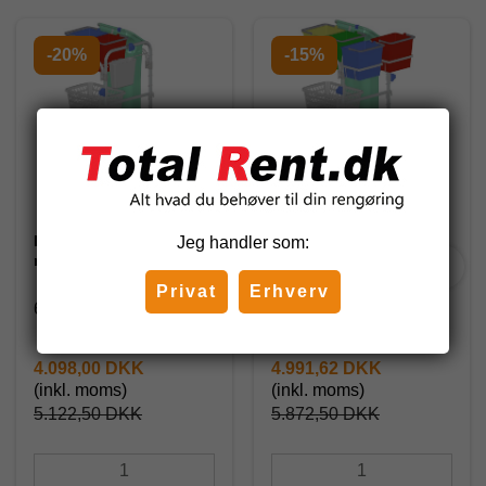
-20%
-15%
DIT rengøringsvogn,
DIT rengøringsvogn,
Jeg handler som:
model 600547
model 600548
Privat
Erhverv
600547
600548
4.098,00 DKK
4.991,62 DKK
(inkl. moms)
(inkl. moms)
5.122,50 DKK
5.872,50 DKK