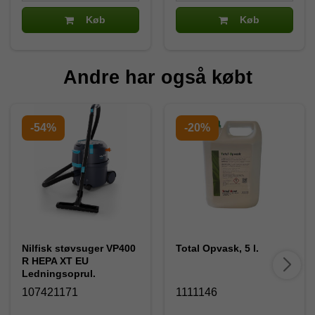
Køb
Køb
Andre har også købt
-54%
-20%
Nilfisk støvsuger VP400
Total Opvask, 5 l.
R HEPA XT EU
Ledningsoprul.
107421171
1111146