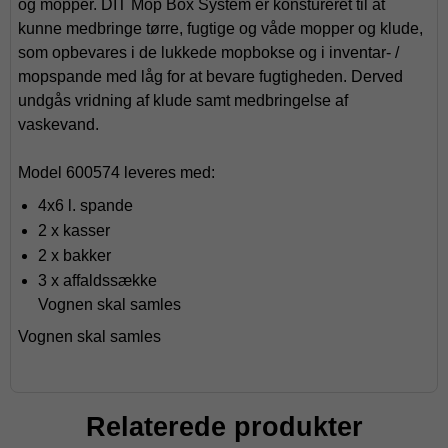
og mopper. DIT Mop Box System er konstureret til at
kunne medbringe tørre, fugtige og våde mopper og klude,
som opbevares i de lukkede mopbokse og i inventar- /
mopspande med låg for at bevare fugtigheden. Derved
undgås vridning af klude samt medbringelse af
vaskevand.
Model 600574 leveres med:
4x6 l. spande
2 x kasser
2 x bakker
3 x affaldssække
Vognen skal samles
Vognen skal samles
Relaterede produkter