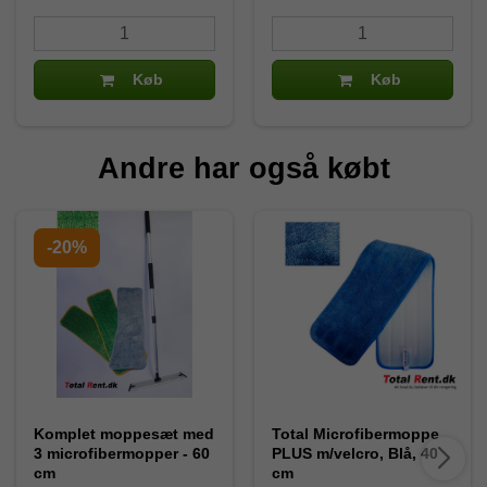
Køb
Køb
Andre har også købt
-20%
Komplet moppesæt med
Total Microfibermoppe
3 microfibermopper - 60
PLUS m/velcro, Blå, 40
cm
cm