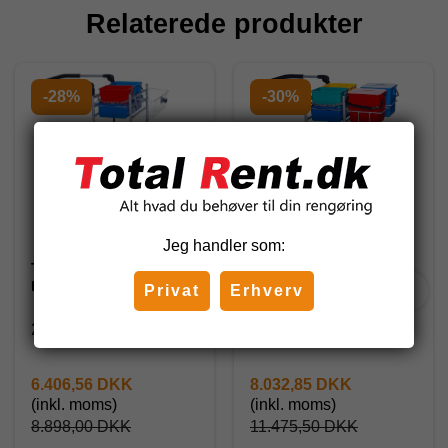
Relaterede produkter
-28%
-30%
Jeg handler som:
Tina rengøringsvogn
Tina rengøringsvogn
Ergo 207000
Ergo 207013
Privat
Erhverv
207000
207013
6.406,56 DKK
8.032,85 DKK
(inkl. moms)
(inkl. moms)
8.898,00 DKK
11.475,50 DKK