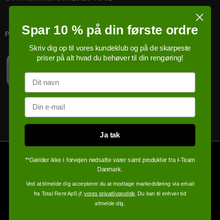
Spar 10 % på din første ordre
PRICERUNNER KØBSGARANTI
Skriv dig op til vores kundeklub og på de skarpeste
priser på alt hvad du behøver til din rengøring!
Navn
Email
Ja tak
**Gælder ikke i forvejen nedsatte varer samt produkter fra I-Team
Danmark.
Ved at tilmelde dig accepterer du at modtage markedsføring via email
fra Total Rent ApS jf.
vores privatlivspolitik
. Du kan til enhver tid
afmelde dig.
100% sikker handel