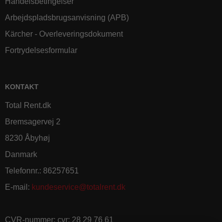
Handelsbetingelser
Arbejdspladsbrugsanvisning (APB)
Kärcher - Overleveringsdokument
Fortrydelsesformular
KONTAKT
Total Rent.dk
Bremsagervej 2
8230 Åbyhøj
Danmark
Telefonnr.
:
86257651
E-mail
:
kundeservice@totalrent.dk
CVR-nummer
:
cvr: 28 29 76 61