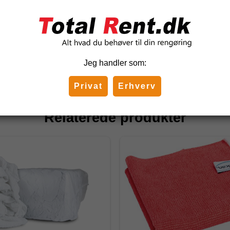
, 10kg
168,88 DKK
-
241,25 DKK
(inkl. moms)
Jeg handler som:
Privat
Erhverv
Relaterede produkter