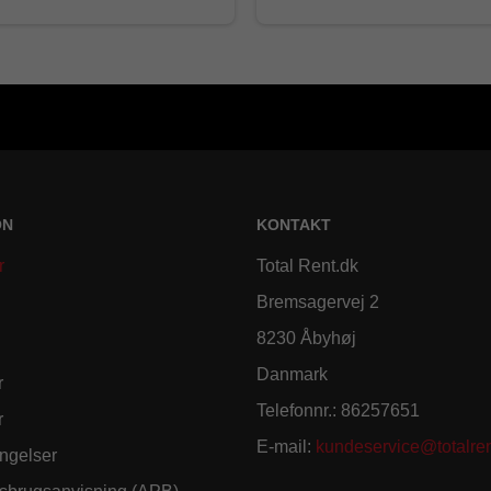
ON
KONTAKT
r
Total Rent.dk
Bremsagervej 2
8230 Åbyhøj
Danmark
r
Telefonnr.
:
86257651
r
E-mail
:
kundeservice@totalren
ngelser