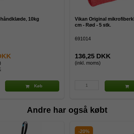
ehåndklæde, 10kg
Vikan Original mikrofiberk
cm - Rød - 5 stk.
691014
 DKK
136,25 DKK
)
(inkl. moms)
K
Køb
Andre har også købt
-20%