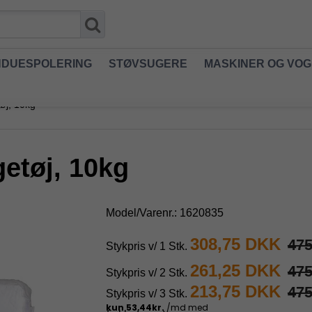
NDUESPOLERING
STØVSUGERE
MASKINER OG VO
øj, 10kg
etøj, 10kg
Model/Varenr.:
1620835
308,75 DKK
47
Stykpris v/ 1 Stk.
261,25 DKK
47
Stykpris v/ 2 Stk.
213,75 DKK
47
Stykpris v/ 3 Stk.