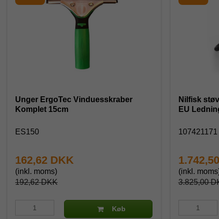
Unger ErgoTec Vinduesskraber
Nilfisk st
Komplet 15cm
EU Lednin
ES150
10742117
162,62 DKK
1.742,5
(inkl. moms)
(inkl. moms
192,62 DKK
3.825,00 D
Køb