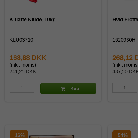
Kulørte Klude, 10kg
Hvid Frott
KLU03710
1620930H
168,88 DKK
268,12
(inkl. moms)
(inkl. moms
241,25 DKK
487,50 DK
Køb
-16%
-54%