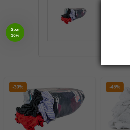
Kulørte Klude
Spar
10%
-30%
-45%