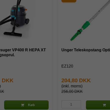
øvsuger VP400 R HEPA XT
Unger Teleskopstang Opti
gsoprul.
1
EZ120
0 DKK
204,80 DKK
)
(inkl. moms)
KK
256,00 DKK
Køb