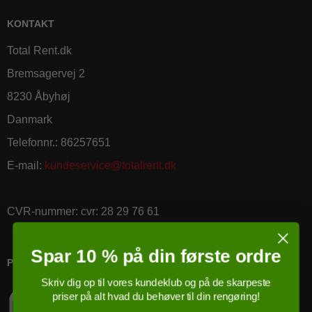
KONTAKT
Total Rent.dk
Bremsagervej 2
8230 Åbyhøj
Danmark
Telefonnr.
:
86257651
E-mail
:
kundeservice@totalrent.dk
CVR-nummer
:
cvr: 28 29 76 61
Spar 10 % på din første ordre
PRICERUNNER KØBSGARANTI
Skriv dig op til vores kundeklub og på de skarpeste
priser på alt hvad du behøver til din rengøring!