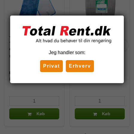
Total Microfiber
Hygiejnemoppe, rulle 20
Tørmoppe PLUS, Blå, 60
x 60 cm
cm
Jeg handler som:
GZ-083
16500
Privat
Erhverv
62,50 DKK
524,00 DKK
(inkl. moms)
(inkl. moms)
Køb
Køb