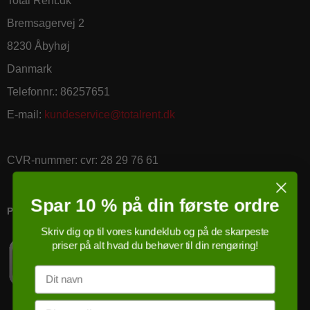
Total Rent.dk
Bremsagervej 2
8230 Åbyhøj
Danmark
Telefonnr.
:
86257651
E-mail
:
kundeservice@totalrent.dk
CVR-nummer
:
cvr: 28 29 76 61
Spar 10 % på din første ordre
PRICERUNNER KØBSGARANTI
Skriv dig op til vores kundeklub og på de skarpeste
priser på alt hvad du behøver til din rengøring!
Navn
Email