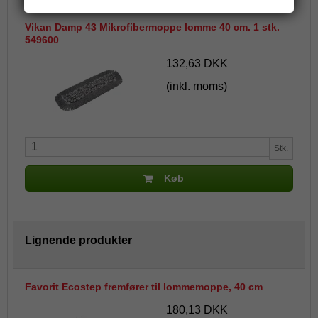
Vikan Damp 43 Mikrofibermoppe lomme 40 cm. 1 stk.
549600
132,63 DKK
(inkl. moms)
Stk.
Køb
Lignende produkter
Favorit Ecostep fremfører til lommemoppe, 40 cm
180,13 DKK