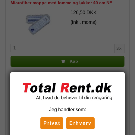
Microfiber moppe med lomme og løkker 40 cm NF
126,50 DKK
(inkl. moms)
Stk.
Køb
Microfibermoppe med lomme 40 cm - Hvid
82,50 DKK
(inkl. moms)
Jeg handler som:
Privat
Erhverv
Vis produkt