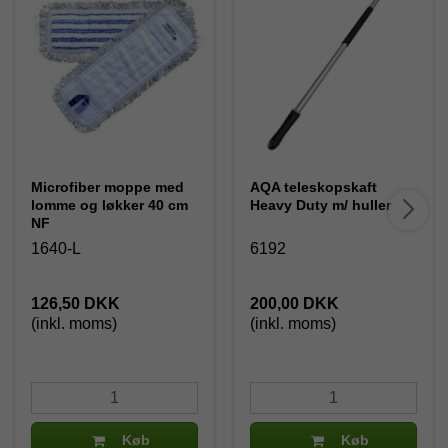
Microfiber moppe med
AQA teleskopskaft
lomme og løkker 40 cm
Heavy Duty m/ huller
NF
1640-L
6192
126,50 DKK
200,00 DKK
(inkl. moms)
(inkl. moms)
Køb
Køb