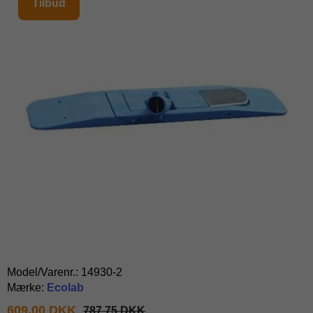
Tilbud
Model/Varenr.:
14930-2
Mærke:
Ecolab
609,00 DKK
787,75 DKK